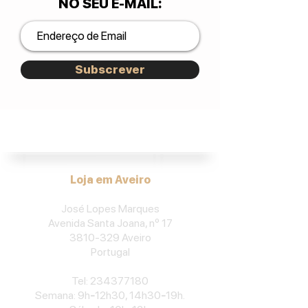
NO SEU E-MAIL
:
Subscrever
José Lopes Marques.
Loja em Aveiro
José Lopes Marques
Avenida Santa Joana, nº 17
3810-329
Aveiro
Portu
gal
​Tel:
234377180
Semana: 9h
-
12h30, 14h30
-
19h.