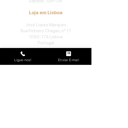
Sábado: 10h
-
13h.
Loja em Lisboa
José Lopes Marques
Rua Pinheiro Chagas, nº 17
1050-174
Lisboa
Portugal
​Tel:
213552710
Ligue-nos!
Enviar E-mail
Semana: 10h
-
13h, 14h-19h.
Sábado: 10h30
-
13h.
Loja no Porto
José Lopes Marques
Rua da Alegria, nº 962
4000-048
Porto
Portugal
​Tel:
229763115
Semana: 10h
-
13h, 14h-19h.