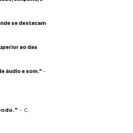
 onde se destacam
superior ao das
de áudio e som."
-
endo."
- C.