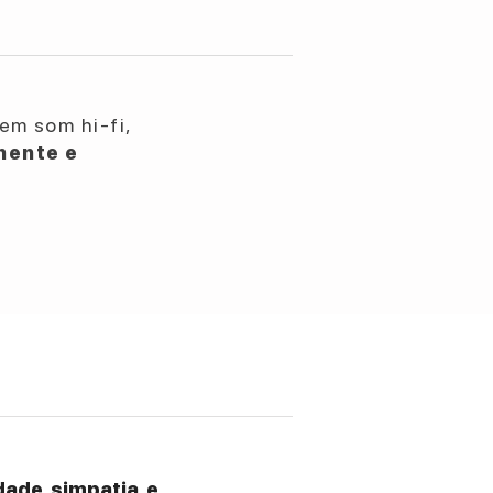
em som hi-fi,
nente e
ade, simpatia, e