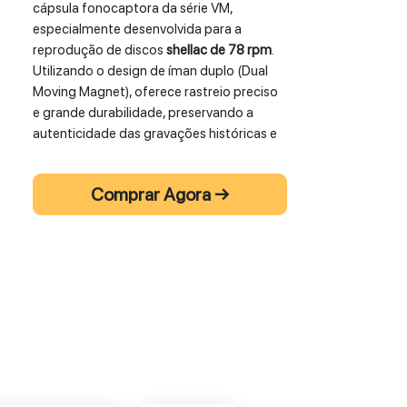
cápsula fonocaptora da série VM,
especialmente desenvolvida para a
reprodução de discos
shellac de 78 rpm
.
Utilizando o design de íman duplo (Dual
Moving Magnet), oferece rastreio preciso
e grande durabilidade, preservando a
autenticidade das gravações históricas e
coleções vintage.
Comprar Agora →
Equipada com uma agulha
esférica de 3,0
mil
, proporciona contacto ideal com os
sulcos largos típicos dos discos de 78
rotações, reduzindo a distorção e
captando os detalhes musicais de forma
clara e fiel. É compatível com montagem
padrão ½” e mantém a versatilidade da
série VM, permitindo substituição e
upgrades com outros estiletes da linha.
A VM670SP é a escolha perfeita para