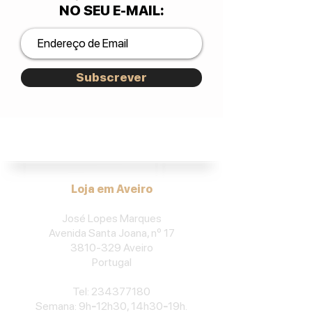
NO SEU E-MAIL
:
Subscrever
José Lopes Marques.
Loja em Aveiro
José Lopes Marques
Avenida Santa Joana, nº 17
3810-329
Aveiro
Portu
gal
​Tel:
234377180
Semana: 9h
-
12h30, 14h30
-
19h.