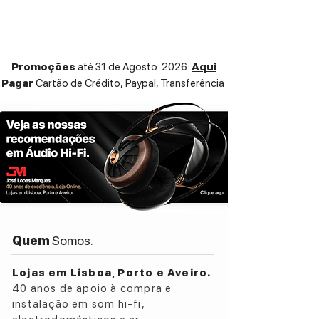
braços Linn Krane e Linn Arko. Vem já
instalado no gira-discos Linn Majik LP12
MM.
Promoções
até 31 de Agosto 2026:
Aqui
ESPECIFICAÇÕES TÉCNICAS:
Pagar
Cartão de Crédito,
Paypal, Transferência
Moving magnet cartridge
Stylus type: Gyger II (replaceable)
Cantilever: Aluminium tube
Pin Connection Type: 1.2 mm gold pin
Mounting Points: 2
Channel Balance at 1 kHz: ±2 dB
Channel Separation at 1kHz: Better than
25 dB
Load Resistance : 47 kΩ
Load Capacitance: 150–200 pF
Quem
Somos.
Tracking Force: 1.5–2.0 g
Cartridge Mass: 8.25 g
Lojas em Lisboa, Porto e Aveiro.
40 anos de apoio à compra e
instalação em som hi-fi,