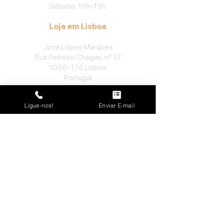
Sábado: 10h
-
13h.
Loja em Lisboa
José Lopes Marques
Rua Pinheiro Chagas, nº 17
1050-174
Lisboa
Portugal
​Tel:
213552710
Ligue-nos!
Enviar E-mail
Semana: 10h
-
13h, 14h-19h.
Sábado: 10h30
-
13h.
Loja no Porto
José Lopes Marques
Rua da Alegria, nº 962
4000-048
Porto
Portugal
​Tel:
229763115