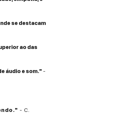
 onde se destacam
superior ao das
de áudio e som."
-
endo."
- C.