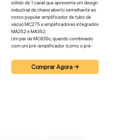
sólido de 1 canal que apresenta um design
industrial de chassi aberto semelhante ao
nosso popular amplificador de tubo de
vácuo MC275 e amplificadores integrados
MA252 e MA352.
Um par de MC830s, quando combinado
com um pré-amplificador (como o pré-
amplificador de tubo de vácuo C8
correspondente), componentes de origem
Comprar Agora →
como um toca-discos, CD player
(consulte o MCD85 SACD/CD Player
correspondente) ou reprodutor de
streaming de música e um par de alto-
falantes, pode oferecer uma experiência
de áudio doméstico realista.
• 300 Watts em 8 Ohms
• 480 Watts em 4 Ohms
•Power Guard, Sentry Monitor,
dissipadores de calor com monograma,