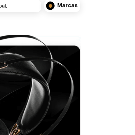
Marcas
al,
postes de ligação de alto-falante Solid
Cinch