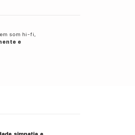
em som hi-fi,
nente e
ade, simpatia, e