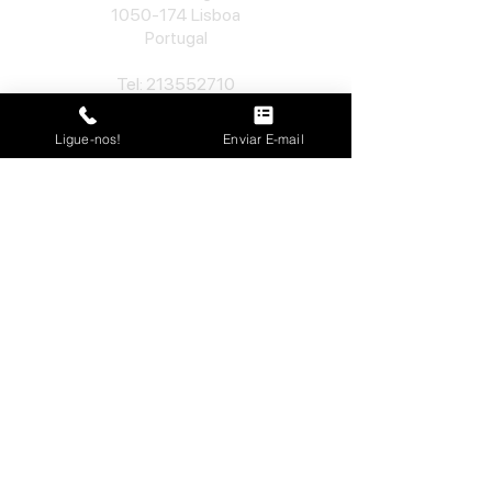
1050-174
Lisboa
Portugal
​Tel:
213552710
Semana: 10h
-
13h, 14h-19h.
Sábado: 10h30
-
13h.
Ligue-nos!
Enviar E-mail
Loja no Porto
José Lopes Marques
Rua da Alegria, nº 962
4000-048
Porto
Portugal
​Tel:
229763115
Semana: 10h
-
13h, 14h-19h.
Sábado: 10h30
-
13h.