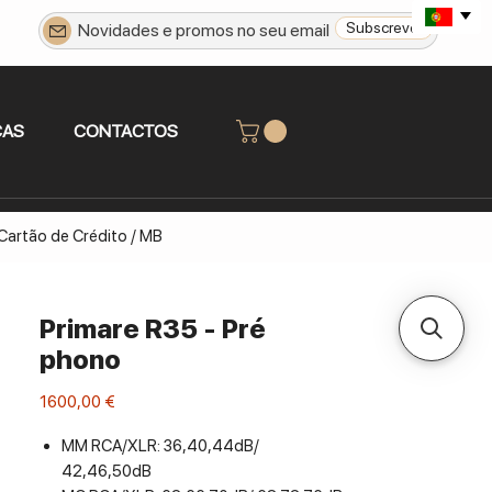
Subscrever
CAS
CONTACTOS
 Cartão de Crédito / MB
Primare R35 - Pré
phono
Preço
1600,00 €
MM RCA/XLR: 36,40,44dB/
42,46,50dB