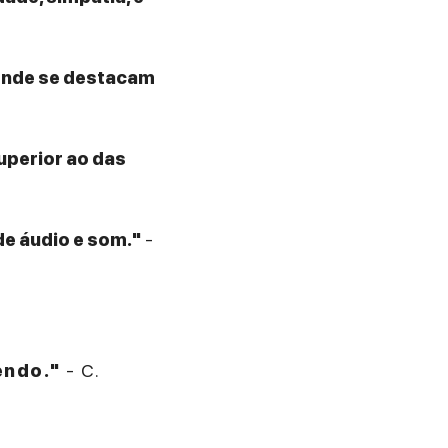
 onde se destacam
superior ao das
de áudio e som."
-
endo."
- C.