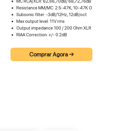
MC RCA/XLR: 62,66,70dB/ 68,72,76dB
Resistance MM/MC: 2.5-47K, 10-47K O
Subsonic filter: -3dB/12Hz, 12dB/oct
Max output level: 11V rms
Output impedance 100 / 200 Ohm XLR
RIAA Correction: +/- 0.2dB
Separation: MM/MC 80/77dB 1kHz
THD+N: MM/MC <0.02/0.03% (20-20k
Comprar Agora →
Hz)
S/N MM 85dB 1KHz A-wtd 5mV Gain
S/N MC 76dB 1KHz A-wtd 0.5mV Gain
Consumption: <0.5W/20W
(Standby/use)