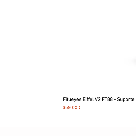
Fitueyes Eiffel V2 FT88 - Suporte
Preço
359,00 €