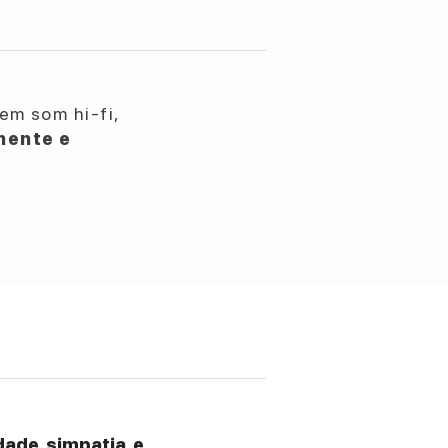
em som hi-fi,
nente e
ade, simpatia, e