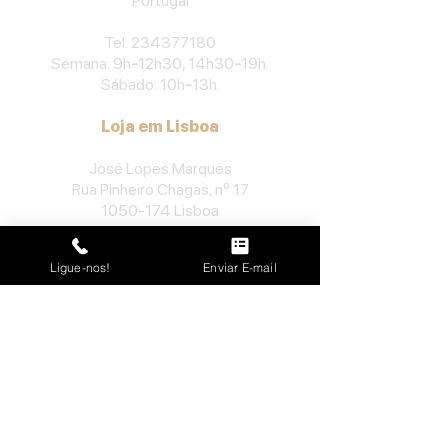
Portu
gal
​Tel:
234377180
Semana: 9h
-
12h30, 14h30
-
19h.
Sábado: 10h
-
13h.
Loja em Lisboa
José Lopes Marques
Rua Pinheiro Chagas, nº 17
1050-174
Lisboa
Portugal
Ligue-nos!
Enviar E-mail
​Tel:
213552710
Semana: 10h
-
13h, 14h-19h.
Sábado: 10h30
-
13h.
Loja no Porto
José Lopes Marques
Rua da Alegria, nº 962
4000-048
Porto