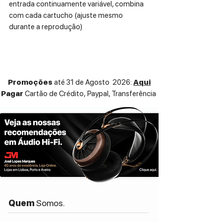
entrada continuamente variável, combina
com cada cartucho (ajuste mesmo
durante a reprodução)
• RCA e Entrada e saída XLR
• Baixo ruído / baixa distorção superiores
• Chaves dip elegantes e elegantes
Promoções
até 31 de Agosto 2026:
Aqui
Pagar
Cartão de Crédito,
Paypal, Transferência
Quem
Somos.