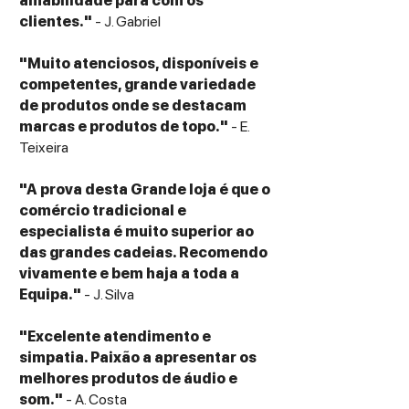
amabilidade para com os
54dB (Low)
clientes."
- J. Gabriel
66dB (High)
Dimensions:
"Muito atenciosos, disponíveis e
290 × 84.5 × 252.5mm (LxHxW)
competentes, grande variedade
Weight:
de produtos onde se destacam
4.5kg
marcas e produtos de topo."
- E.
Teixeira
"A prova desta Grande loja é que o
comércio tradicional e
especialista é muito superior ao
das grandes cadeias. Recomendo
vivamente e bem haja a toda a
Equipa."
- J. Silva
"Excelente atendimento e
simpatia. Paixão a apresentar os
melhores produtos de áudio e
som."
- A. Costa