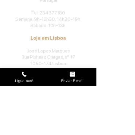
Portu
gal
​Tel:
234377180
Semana: 9h
-
12h30, 14h30
-
19h.
Sábado: 10h
-
13h.
Loja em Lisboa
José Lopes Marques
Rua Pinheiro Chagas, nº 17
1050-174
Lisboa
Portugal
Ligue-nos!
Enviar E-mail
​Tel:
213552710
Semana: 10h
-
13h, 14h-19h.
Sábado: 10h30
-
13h.
Loja no Porto
José Lopes Marques
Rua da Alegria, nº 962
4000-048
Porto