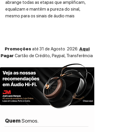
abrange todas as etapas que amplificam,
equalizam e mantêm a pureza do sinal,
mesmo para os sinais de áudio mais
extremamente fracos captados por um
cártucho.
Mesmo um sinal não balanceado na
entrada RCA convencional é convertido
Promoções
até 31 de Agosto 2026:
Aqui
para o modo de processamento
Pagar
Cartão de Crédito,
Paypal, Transferência
diferencial imediatamente após os
terminais de entrada.
ESPECIFICAÇÕES TÉCNICAS:
Inputs:
RCA
XLR
Outputs:
RCA
XLR
Quem
Somos.
Input Impedance:
10Ω