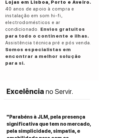
Lojas em Lisboa, Porto e Aveiro.
22Ω
40 anos de apoio à compra e
47Ω
instalação em som hi-fi,
100Ω
electrodomésticos e ar
220Ω
condicionado.
Envios gratuitos
470Ω
para todo o continente e ilhas.
1kΩ
Assistência técnica pré e pós venda.
Input Capacitance:
Somos especialistas em
0pF
encontrar a melhor solução
100pF
para si.
220pF
330pF
Equalization:
Excelência
no Servir.
RIAA
DECCA
COLUMBIA
MM Gain:
"Parabéns à JLM, pela presença
34dB (Low)
significativa que tem no mercado,
46dB (High)
pela simplicidade, simpatia, e
MC Gain: