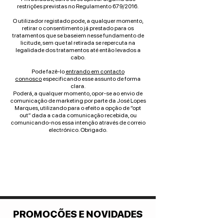
restrições previstas no Regulamento 679/2016.
O utilizador registado pode, a qualquer momento,
retirar o consentimento já prestado para os
tratamentos que se baseiem nesse fundamento de
licitude, sem que tal retirada se repercuta na
legalidade dos tratamentos até então levados a
cabo.
Pode fazê-lo
entrando em contacto
connosco
especificando esse assunto de forma
clara.
Poderá, a qualquer momento, opor-se ao envio de
comunicação de marketing por parte da José Lopes
Marques, utilizando para o efeito a opção de “opt
out” dada a cada comunicação recebida, ou
comunicando-nos essa intenção através de correio
electrónico. Obrigado.
PROMOÇÕES E NOVIDADES