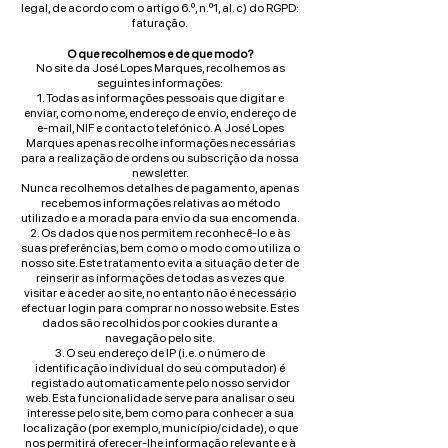
legal, de acordo com o artigo 6.º, n.º1, al. c) do RGPD:
faturação.
O que recolhemos e de que modo?
No site da José Lopes Marques, recolhemos as
seguintes informações:
1. Todas as informações pessoais que digitar e
enviar, como nome, endereço de envio, endereço de
e-mail, NIF e contacto telefónico. A José Lopes
Marques apenas recolhe informações necessárias
para a realização de ordens ou subscrição da nossa
newsletter.
Nunca recolhemos detalhes de pagamento, apenas
recebemos informações relativas ao método
utilizado e a morada para envio da sua encomenda.
2. Os dados que nos permitem reconhecê-lo e às
suas preferências, bem como o modo como utiliza o
nosso site. Este tratamento evita a situação de ter de
reinserir as informações de todas as vezes que
visitar e aceder ao site, no entanto não é necessário
efectuar login para comprar no nosso website. Estes
dados são recolhidos por cookies durante a
navegação pelo site.
3. O seu endereço de IP (i.e. o número de
identificação individual do seu computador) é
registado automaticamente pelo nosso servidor
web. Esta funcionalidade serve para analisar o seu
interesse pelo site, bem como para conhecer a sua
localização (por exemplo, município/cidade), o que
nos permitirá oferecer-lhe informação relevante e à