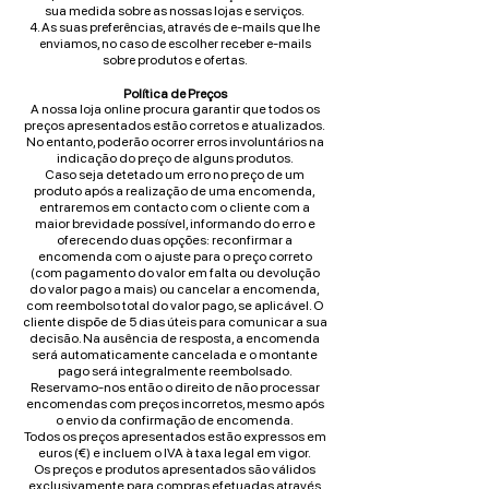
sua medida sobre as nossas lojas e serviços.
4. As suas preferências, através de e-mails que lhe
enviamos, no caso de escolher receber e-mails
sobre produtos e ofertas.
Política de Preços
A nossa loja online procura garantir que todos os
preços apresentados estão corretos e atualizados.
No entanto, poderão ocorrer erros involuntários na
indicação do preço de alguns produtos.
Caso seja detetado um erro no preço de um
produto após a realização de uma encomenda,
entraremos em contacto com o cliente com a
maior brevidade possível, informando do erro e
oferecendo duas opções: reconfirmar a
encomenda com o ajuste para o preço correto
(com pagamento do valor em falta ou devolução
do valor pago a mais) ou cancelar a encomenda,
com reembolso total do valor pago, se aplicável. O
cliente dispõe de 5 dias úteis para comunicar a sua
decisão. Na ausência de resposta, a encomenda
será automaticamente cancelada e o montante
pago será integralmente reembolsado.
Reservamo-nos então o direito de não processar
encomendas com preços incorretos, mesmo após
o envio da confirmação de encomenda.
Todos os preços apresentados estão expressos em
euros (€) e incluem o IVA à taxa legal em vigor.
Os preços e produtos apresentados são válidos
exclusivamente para compras efetuadas através