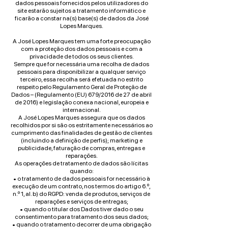
dados pessoais fornecidos pelos utilizadores do
site estarão sujeitos a tratamento informático e
ficarão a constar na(s) base(s) de dados da José
Lopes Marques.
A José Lopes Marques tem uma forte preocupação
com a proteção dos dados pessoais e com a
privacidade de todos os seus clientes.
Sempre que for necessária uma recolha de dados
pessoais para disponibilizar a qualquer serviço
terceiro, essa recolha será efetuada no estrito
respeito pelo Regulamento Geral de Proteção de
Dados – (Regulamento (EU) 679/2016 de 27 de abril
de 2016) e legislação conexa nacional, europeia e
internacional.
A José Lopes Marques assegura que os dados
recolhidos por si são os estritamente necessários ao
cumprimento das finalidades de gestão de clientes
(incluindo a definição de perfis); marketing e
publicidade, faturação de compras, entregas e
reparações.
As operações de tratamento de dados são lícitas
quando:
• o tratamento de dados pessoais for necessário à
execução de um contrato, nos termos do artigo 6.º,
n.º 1, al. b) do RGPD: venda de produtos, serviços de
reparações e serviços de entregas;
• quando o titular dos Dados tiver dado o seu
consentimento para tratamento dos seus dados;
• quando o tratamento decorrer de uma obrigação