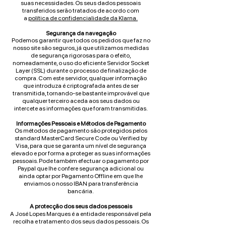
suas necessidades. Os seus dados pessoais
transferidos serão tratados de acordo com
a
política de confidencialidade da Klarna.
Segurança da navegação
Podemos garantir que todos os pedidos que faz no
nosso site são seguros, já que utilizamos medidas
de segurança rigorosas para o efeito,
nomeadamente, o uso do eficiente Servidor Socket
Layer (SSL) durante o processo de finalização de
compra. Com este servidor, qualquer informação
que introduza é criptografada antes de ser
transmitida, tornando-se bastante improvável que
qualquer terceiro aceda aos seus dados ou
intercete as informações que foram transmitidas.
Informações Pessoais e Métodos de Pagamento
Os métodos de pagamento são protegidos pelos
standard MasterCard Secure Code ou Verified by
Visa, para que se garanta um nível de segurança
elevado e por forma a proteger as suas informações
pessoais. Pode também efectuar o pagamento por
Paypal que lhe confere segurança adicional ou
ainda optar por Pagamento Offline em que lhe
enviamos o nosso IBAN para transferência
bancária.
A protecção dos seus dados pessoais
A José Lopes Marques é a entidade responsável pela
recolha e tratamento dos seus dados pessoais. Os