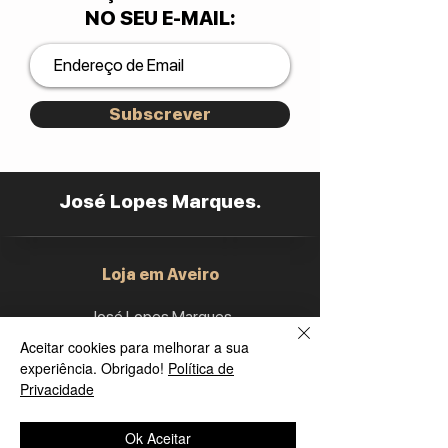
NO SEU E-MAIL
:
Subscrever
José Lopes Marques.
Loja em Aveiro
José Lopes Marques
Avenida Santa Joana, nº 17
Aceitar cookies para melhorar a sua
3810-329
Aveiro
experiência. Obrigado!
Política de
Portu
gal
Privacidade
​Tel:
234377180
Ok Aceitar
Semana: 9h
-
12h30, 14h30
-
19h.