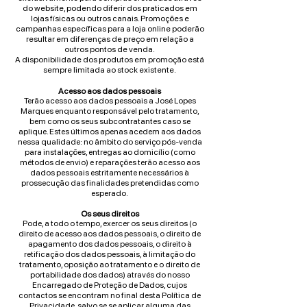
do website, podendo diferir dos praticados em
lojas físicas ou outros canais. Promoções e
campanhas específicas para a loja online poderão
resultar em diferenças de preço em relação a
outros pontos de venda.
A disponibilidade dos produtos em promoção está
sempre limitada ao stock existente.
Acesso aos dados pessoais
Terão acesso aos dados pessoais a José Lopes
Marques enquanto responsável pelo tratamento,
bem como os seus subcontratantes caso se
aplique. Estes últimos apenas acedem aos dados
nessa qualidade: no âmbito do serviço pós-venda
para instalações, entregas ao domicílio (como
métodos de envio) e reparações terão acesso aos
dados pessoais estritamente necessários à
prossecução das finalidades pretendidas como
esperado.
Os seus direitos
Pode, a todo o tempo, exercer os seus direitos (o
direito de acesso aos dados pessoais, o direito de
apagamento dos dados pessoais, o direito à
retificação dos dados pessoais, à limitação do
tratamento, oposição ao tratamento e o direito de
portabilidade dos dados) através do nosso
Encarregado de Proteção de Dados, cujos
contactos se encontram no final desta Política de
Privacidade, salvo se se aplicar alguma das