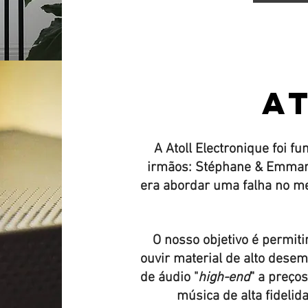
A
A Atoll Electronique foi 
irmãos: Stéphane & Emmanue
era abordar uma falha no m
O nosso objetivo é permit
ouvir material de alto desem
de áudio "
high-end
" a preço
música de alta fidelid