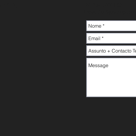
, nº 17,
Tel: 234 377 180
topaudio@joselopesm