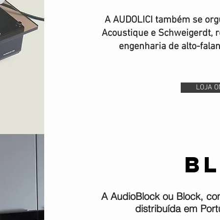
A AUDOLICI também se orgul
Acoustique e Schweigerdt, 
engenharia de alto-falan
LOJA O
b
A
AudioBlock ou Block, c
distribuída em Por