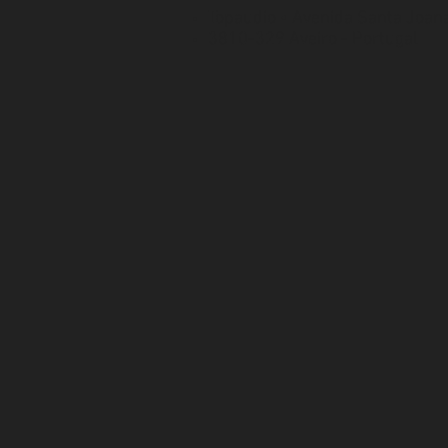
Topaudio • Avenida Santa Joana
3810-329 Aveiro - Portugal