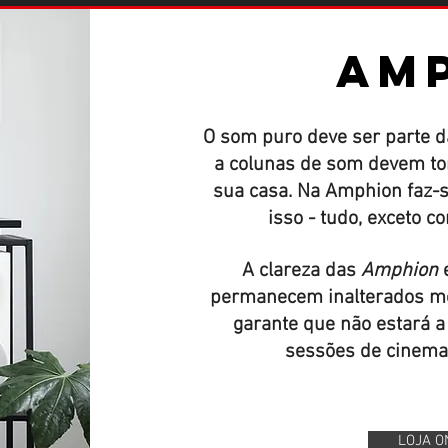
AM
O som puro deve ser parte da
a colunas de som devem tor
sua casa. Na Amphion faz-
isso - tudo, exceto 
A clareza das
Amphion
e
permanecem inalterados m
garante que não estará 
sessões de cinema
LOJA O