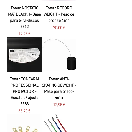
Tonar NOSTATIC
Tonar RECORD
MAT BLACK II- Base
WEIGHT - Peso de
para Gira-discos
bronze 4611
5312
Preço
75,00 €
Preço
19,95 €
Tonar TONEARM
Tonar ANTI-
PROFESSIONAL
SKATING GEWICHT -
PROTACTOR -
Peso para braço-
Escala p/ ajuste
4614
3583
Preço
12,95 €
Preço
85,90 €