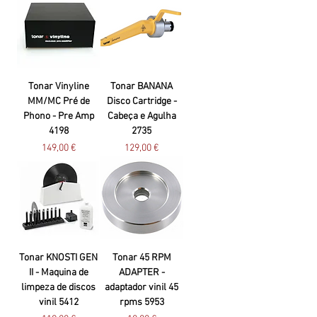
Tonar Vinyline
Tonar BANANA
MM/MC Pré de
Disco Cartridge -
Phono - Pre Amp
Cabeça e Agulha
4198
2735
Preço
Preço
149,00 €
129,00 €
Tonar KNOSTI GEN
Tonar 45 RPM
II - Maquina de
ADAPTER -
limpeza de discos
adaptador vinil 45
vinil 5412
rpms 5953