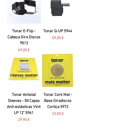
Tonar E-Flip -
Tonar Q-UP 5944
Cabeça Gira Discos
Preço
59,00 €
9513
Preço
49,00 €
Tonar Antistat
Tonar Cork Mat -
Sleeves - 50 Capas
Base Giradiscos
Anti-estásticas Vinil
Cortiça 5972
LP 12" 5961
Preço
23,50 €
Preço
29,90 €