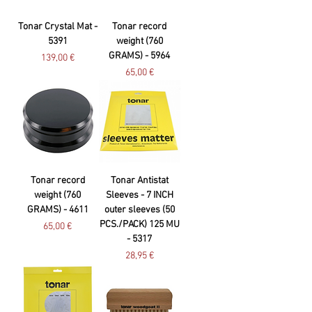
Tonar Crystal Mat -
Tonar record
5391
weight (760
GRAMS) - 5964
Preço
139,00 €
Preço
65,00 €
Tonar record
Tonar Antistat
weight (760
Sleeves - 7 INCH
GRAMS) - 4611
outer sleeves (50
PCS./PACK) 125 MU
Preço
65,00 €
- 5317
Preço
28,95 €