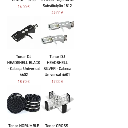
BRUSH - 3180
STYLUS - Agulha de
Substituição 1812
Preço
14,00 €
Preço
49,00 €
Tonar DJ
Tonar DJ
HEADSHELL BLACK
HEADSHELL
- Cabeça Universal
SILVER - Cabeça
4602
Universal 4601
Preço
Preço
18,90 €
17,00 €
Tonar NORUMBLE
Tonar CROSS-