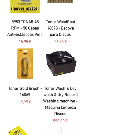
5983 TONAR 45
Tonar WoodGoat
RPM - 50 Capas
16073 - Escova
Anti-estásticas Vinil
para Discos
Preço
Preço
15,95 €
26,95 €
Tonar Gold Brush -
Tonar Wash & Dry
16069
wash & dry Record
Washing machine -
Preço
12,95 €
Máquina Limpeza
Discos
Preço
550,00 €