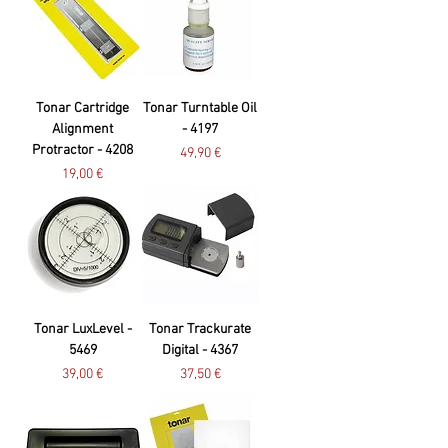
Tonar Cartridge
Tonar Turntable Oil
Alignment
- 4197
Protractor - 4208
Preço
49,90 €
Preço
19,00 €
Tonar LuxLevel -
Tonar Trackurate
5469
Digital - 4367
Preço
Preço
39,00 €
37,50 €