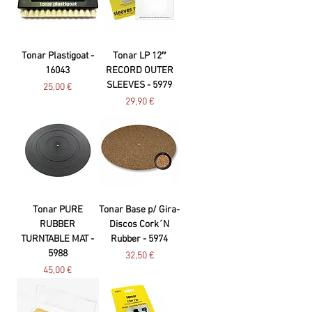
Tonar Plastigoat -
Tonar LP 12″
16043
RECORD OUTER
SLEEVES - 5979
Preço
25,00 €
Preço
29,90 €
Tonar PURE
Tonar Base p/ Gira-
RUBBER
Discos Cork´N
TURNTABLE MAT -
Rubber - 5974
5988
Preço
32,50 €
Preço
45,00 €