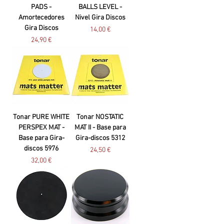
PADS -
BALLS LEVEL -
Amortecedores
Nivel Gira Discos
Gira Discos
Preço
14,00 €
Preço
24,90 €
Tonar PURE WHITE
Tonar NOSTATIC
PERSPEX MAT -
MAT II - Base para
Base para Gira-
Gira-discos 5312
discos 5976
Preço
24,50 €
Preço
32,00 €