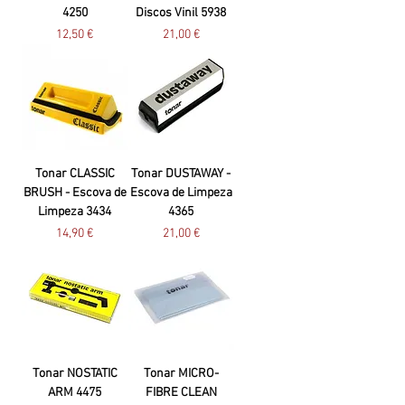
4250
Discos Vinil 5938
Preço
Preço
12,50 €
21,00 €
Tonar CLASSIC
Tonar DUSTAWAY -
BRUSH - Escova de
Escova de Limpeza
Limpeza 3434
4365
Preço
Preço
14,90 €
21,00 €
Tonar NOSTATIC
Tonar MICRO-
ARM 4475
FIBRE CLEAN