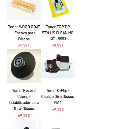
Tonar WOOD GOAT
Tonar TOP TIP
- Escova para
STYLUS CLEANING
Discos
KIT - 5553
Preço
Preço
29,00 €
25,50 €
Tonar Record
Tonar C-Flip -
Clamp -
Cabeça Gira Discos
Estabilizador para
9511
Gira-Discos
Preço
49,00 €
Preço
69,00 €