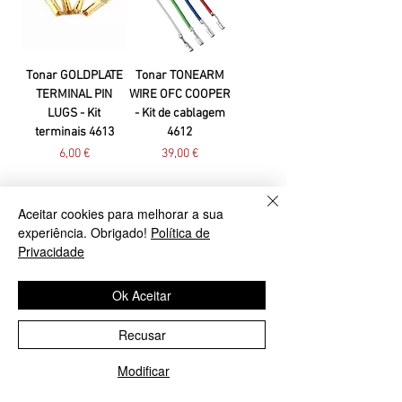
Tonar GOLDPLATE
Tonar TONEARM
TERMINAL PIN
WIRE OFC COOPER
LUGS - Kit
- Kit de cablagem
terminais 4613
4612
Preço
Preço
6,00 €
39,00 €
Aceitar cookies para melhorar a sua
experiência. Obrigado!
Política de
Privacidade
Tonar HEADSHELL
Ok Aceitar
WIRE OFC COOPER
4 - Kit cablagem
Recusar
5970
Modificar
Preço
35,00 €
Ligue-nos!
Enviar E-mail