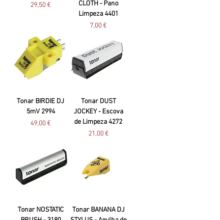
CLOTH - Pano
Preço
29,50 €
Limpeza 4401
Preço
7,00 €
Tonar BIRDIE DJ
Tonar DUST
5mV 2994
JOCKEY - Escova
de Limpeza 4272
Preço
49,00 €
Preço
21,00 €
Tonar NOSTATIC
Tonar BANANA DJ