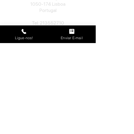
1050-174
Lisboa
Portugal
​Tel:
213552710
Semana: 10h
-
13h, 14h-19h.
Sábado: 10h30
-
13h.
Ligue-nos!
Enviar E-mail
Loja no Porto
José Lopes Marques
Rua da Alegria, nº 962
4000-048
Porto
Portugal
​Tel:
229763115
Semana: 10h
-
13h, 14h-19h.
Sábado: 10h30
-
13h.