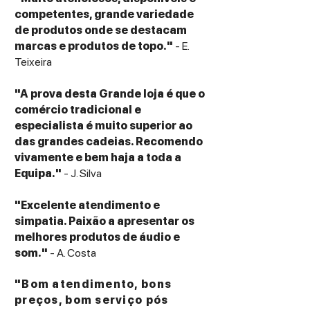
Mbps RJ45 Port
competentes, grande variedade
PoE Support: 802.3at PoE+
de produtos onde se destacam
Antenna Gain: 2.4 GHz: 3.3 dBi / 5 GHz: 4.4
marcas e produtos de topo."
- E.
dBi
Teixeira
Max. Power Consumption: 25 Watts
"A prova desta Grande loja é que o
Dimensões e Peso
comércio tradicional e
Dimensões: 190 mm x 190 mm x 32 mm
especialista é muito superior ao
(Largura x Altura x Profundidade).
das grandes cadeias. Recomendo
Peso: 0.4 kg.
vivamente e bem haja a toda a
Equipa."
- J. Silva
Conteúdo da Embalagem
1 x Access Point Alta Labs AP6-Pro;
"Excelente atendimento e
Kit de montagem rápida (teto/parede);
simpatia. Paixão a apresentar os
Conjunto de parafusos e buchas;
melhores produtos de áudio e
Guia de início rápido.
som."
- A. Costa
"Bom atendimento, bons
preços, bom serviço pós