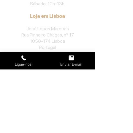
Sábado: 10h
-
13h.
Loja em Lisboa
José Lopes Marques
Rua Pinheiro Chagas, nº 17
1050-174
Lisboa
Portugal
​Tel:
213552710
Ligue-nos!
Enviar E-mail
Semana: 10h
-
13h, 14h-19h.
Sábado: 10h30
-
13h.
Loja no Porto
José Lopes Marques
Rua da Alegria, nº 962
4000-048
Porto
Portugal
​Tel:
229763115