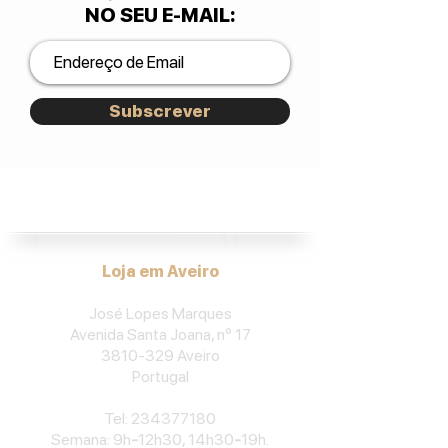
NO SEU E-MAIL
:
Subscrever
José Lopes Marques.
Loja em Aveiro
José Lopes Marques
Avenida Santa Joana, nº 17
3810-329
Aveiro
Portu
gal
​Tel:
234377180
Semana: 9h
-
12h30, 14h30
-
19h.