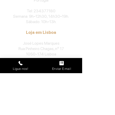
Portu
gal
​Tel:
234377180
Semana: 9h
-
12h30, 14h30
-
19h.
Sábado: 10h
-
13h.
Loja em Lisboa
José Lopes Marques
Rua Pinheiro Chagas, nº 17
1050-174
Lisboa
Portugal
Ligue-nos!
Enviar E-mail
​Tel:
213552710
Semana: 10h
-
13h, 14h-19h.
Sábado: 10h30
-
13h.
Loja no Porto
José Lopes Marques
Rua da Alegria, nº 962
4000-048
Porto