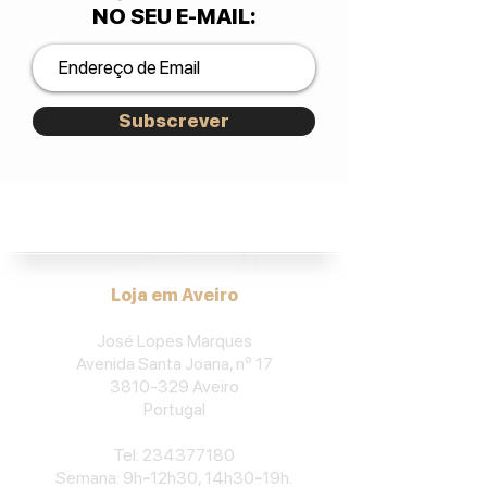
NO SEU E-MAIL
:
Subscrever
José Lopes Marques.
Loja em Aveiro
José Lopes Marques
Avenida Santa Joana, nº 17
3810-329
Aveiro
Portu
gal
​Tel:
234377180
Semana: 9h
-
12h30, 14h30
-
19h.