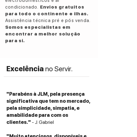
electrodomésticos e ar
Stereo & Multichannel Performance:
condicionado.
Envios gratuitos
Exceptional clarity and power for both
para todo o continente e ilhas.
music and home cinema
Assistência técnica pré e pós venda.
Video & HDMI Connectivity:
Somos especialistas em
HDMI Version:
2.0b
with
HDCP 2.3
anti-
encontrar a melhor solução
copy protection
para si.
eARC (Enhanced Audio Return Channel)
for
high-resolution audio transmission
Video Support:
Excelência
no Servir.
4K/60Hz
passthrough
HDR compatibility (Dolby Vision
supported)
"Parabéns à JLM, pela presença
significativa que tem no mercado,
pela simplicidade, simpatia, e
amabilidade para com os
clientes."
- J. Gabriel
"Muito atenciosos, disponíveis e