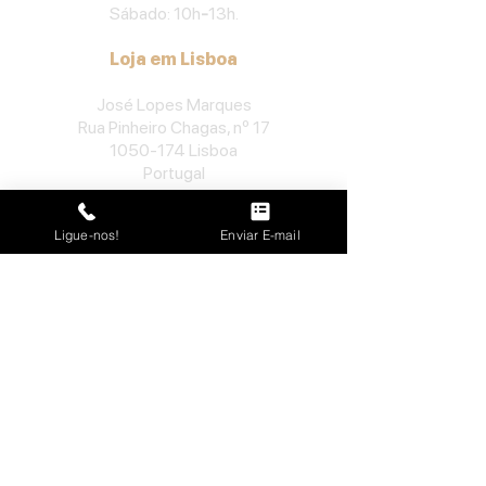
Sábado: 10h
-
13h.
Loja em Lisboa
José Lopes Marques
Rua Pinheiro Chagas, nº 17
1050-174
Lisboa
Portugal
​Tel:
213552710
Ligue-nos!
Enviar E-mail
Semana: 10h
-
13h, 14h-19h.
Sábado: 10h30
-
13h.
Loja no Porto
José Lopes Marques
Rua da Alegria, nº 962
4000-048
Porto
Portugal
​Tel:
229763115