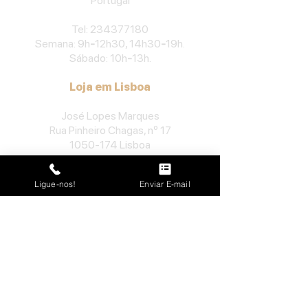
Portu
gal
​Tel:
234377180
Semana: 9h
-
12h30, 14h30
-
19h.
Sábado: 10h
-
13h.
Loja em Lisboa
José Lopes Marques
Rua Pinheiro Chagas, nº 17
1050-174
Lisboa
Portugal
Ligue-nos!
Enviar E-mail
​Tel:
213552710
Semana: 10h
-
13h, 14h-19h.
Sábado: 10h30
-
13h.
Loja no Porto
José Lopes Marques
Rua da Alegria, nº 962
4000-048
Porto