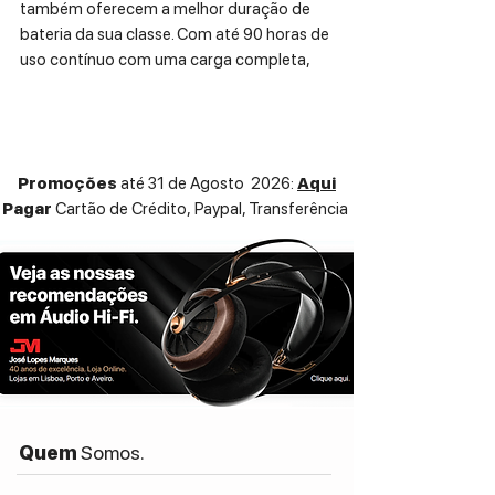
também oferecem a melhor duração de
bateria da sua classe. Com até 90 horas de
uso contínuo com uma carga completa,
não precisas de te preocupar em carregá-
los enquanto te deslocas. E quando a
bateria estiver fraca, bastam três minutos
de carregamento para obteres até 2,5
Promoções
até 31 de Agosto 2026:
Aqui
horas de nova autonomia.
Pagar
Cartão de Crédito,
Paypal, Transferência
ESPECIFICAÇÕES TÉCNICAS:
Type: Closed-back dynamic
Driver Diameter: 40 mm
Frequency Response: 5 - 32,000 Hz
Sensitivity: 105 dB/mW
Impedance: 32 ohms
Battery: DC 3.7 V lithium polymer battery
Battery Life: Approx. 60 hours continuous
use (music playback)
Quem
Somos.
Weight: Approx. 180 g (6.3 oz)
Charging Time: Approx. 4 hours