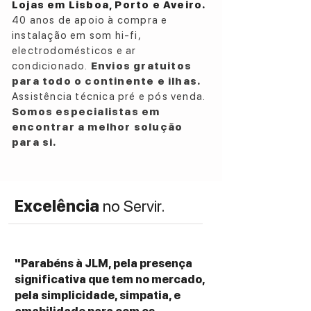
Lojas em Lisboa, Porto e Aveiro.
Unidades de acionamento: HF 2x 25mm (1
40 anos de apoio à compra e
”) tweeters de cúpula dupla; MF 2x 90 mm
instalação em som hi-fi,
(3 1⁄2 ”) FST de médio porte; Subwoofer LF
electrodomésticos e ar
1x 150mm (6 ”)
condicionado.
Envios gratuitos
Resposta de Frequência: 35Hz a 24kHz
para todo o continente e ilhas.
Dimensões: Altura: 210 mm Largura: 650
Assistência técnica pré e pós venda.
mm Profundidade: 194 mm
Somos especialistas em
Peso: 6,5 kg
encontrar a melhor solução
Conexões: USB – C - somente serviço
para si.
Tensão de entrada: 100 V - 240 V, 50/60
Hz
Excelência
no Servir.
"Parabéns à JLM, pela presença
significativa que tem no mercado,
pela simplicidade, simpatia, e