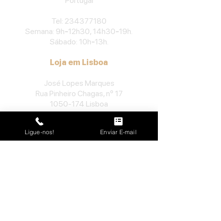
Portu
gal
​Tel:
234377180
Semana: 9h
-
12h30, 14h30
-
19h.
Sábado: 10h
-
13h.
Loja em Lisboa
José Lopes Marques
Rua Pinheiro Chagas, nº 17
1050-174
Lisboa
Portugal
Ligue-nos!
Enviar E-mail
​Tel:
213552710
Semana: 10h
-
13h, 14h-19h.
Sábado: 10h30
-
13h.
Loja no Porto
José Lopes Marques
Rua da Alegria, nº 962
4000-048
Porto