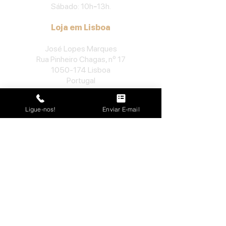
Sábado: 10h
-
13h.
Loja em Lisboa
José Lopes Marques
Rua Pinheiro Chagas, nº 17
1050-174
Lisboa
Portugal
​Tel:
213552710
Ligue-nos!
Enviar E-mail
Semana: 10h
-
13h, 14h-19h.
Sábado: 10h30
-
13h.
Loja no Porto
José Lopes Marques
Rua da Alegria, nº 962
4000-048
Porto
Portugal
​Tel:
229763115