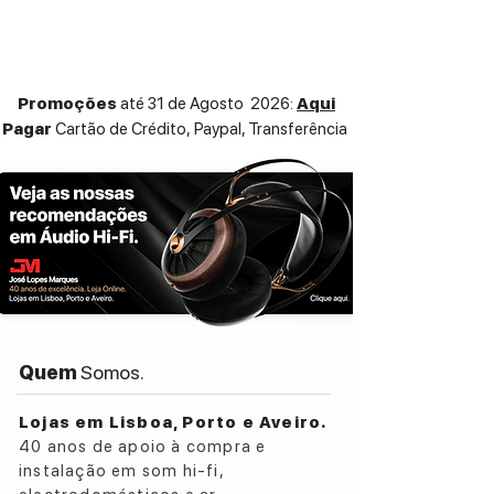
otimização da voz, subwoofer integrado e
tweeter de lente acústica automatizado
de elevada performance com abertura
mágica especial, regulável e amplificação
Promoções
até 31 de Agosto 2026:
Aqui
digital com som de qualidade audiófila,
Pagar
Cartão de Crédito,
Paypal, Transferência
topo de gama de referência absoluta para
um som espetacular e impactante em
todos os regimes sonoros.
Preço indicado para versão silver com
frente tecido e laterais em madeira.
Outras configurações sob consulta
Contacte-nos:
T: 234377180
E: aveiro@beostores.com
Quem
Somos.
Lojas em Lisboa, Porto e Aveiro.
40 anos de apoio à compra e
instalação em som hi-fi,