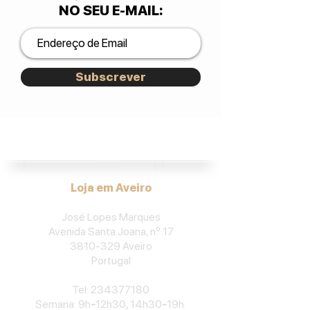
NO SEU E-MAIL
:
Subscrever
José Lopes Marques.
Loja em Aveiro
José Lopes Marques
Avenida Santa Joana, nº 17
3810-329
Aveiro
Portu
gal
​Tel:
234377180
Semana: 9h
-
12h30, 14h30
-
19h.