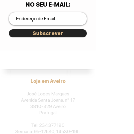
NO SEU E-MAIL
:
Subscrever
José Lopes Marques.
Loja em Aveiro
José Lopes Marques
Avenida Santa Joana, nº 17
3810-329
Aveiro
Portu
gal
​Tel:
234377180
Semana: 9h
-
12h30, 14h30
-
19h.