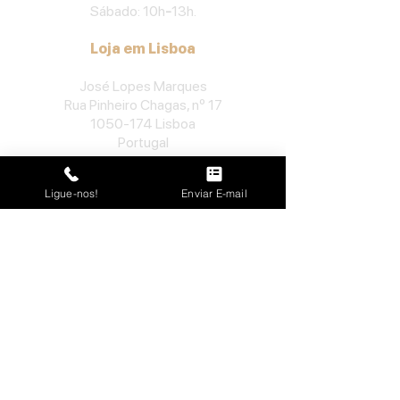
Sábado: 10h
-
13h.
Loja em Lisboa
José Lopes Marques
Rua Pinheiro Chagas, nº 17
1050-174
Lisboa
Portugal
​Tel:
213552710
Ligue-nos!
Enviar E-mail
Semana: 10h
-
13h, 14h-19h.
Sábado: 10h30
-
13h.
Loja no Porto
José Lopes Marques
Rua da Alegria, nº 962
4000-048
Porto
Portugal
​Tel:
229763115