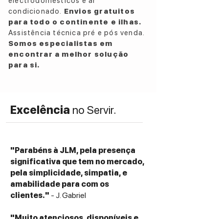
electrodomésticos e ar
Power Handling Capacity:
200 mW
condicionado.
Envios gratuitos
Weight (without cable):
340 g
para todo o continente e ilhas.
Cable:
3 m detachable cable, double-
Assistência técnica pré e pós venda.
sided, 3.5 mm stereo jack plug (gold-
Somos especialistas em
plated)
encontrar a melhor solução
Adapters Included:
6.3 mm (1/4") stereo
para si.
jack adapter
Earpads:
Velour, replaceable
Included Accessories:
Carrying case, 6.3
Excelência
no Servir.
mm adapter
"Parabéns à JLM, pela presença
significativa que tem no mercado,
pela simplicidade, simpatia, e
amabilidade para com os
clientes."
- J. Gabriel
"Muito atenciosos, disponíveis e