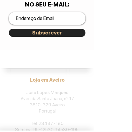
NO SEU E-MAIL
:
Subscrever
José Lopes Marques.
Loja em Aveiro
José Lopes Marques
Avenida Santa Joana, nº 17
3810-329
Aveiro
Portu
gal
​Tel:
234377180
Semana: 9h
-
12h30, 14h30
-
19h.