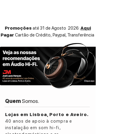
em um pendrive. Se não houver outro jeito,
existe um soquete AUX, que pode ser
conectado a outro dispositivo via mini-
jack. Com dimensões compactas.
Promoções
até 31 de Agosto 2026:
Aqui
Pagar
Cartão de Crédito,
Paypal, Transferência
Quem
Somos.
Lojas em Lisboa, Porto e Aveiro.
40 anos de apoio à compra e
instalação em som hi-fi,