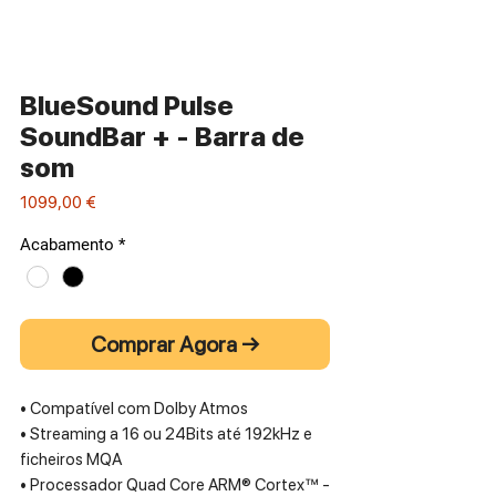
BlueSound Pulse
SoundBar + - Barra de
som
Preço
1099,00 €
Acabamento
*
Comprar Agora →
• Compatível com Dolby Atmos
• Streaming a 16 ou 24Bits até 192kHz e
ficheiros MQA
• Processador Quad Core ARM® Cortex™ -