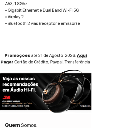
A53, 1.8Ghz
• Gigabit Ethernet e Dual Band Wi-Fi 5G
• Airplay 2
• Bluetooth 2 vias (receptor e emissor) e
aptX HD (24/48kHz)
• Gama de frequências: 55Hz - 20kHz
(sem sub)/ 25Hz - 20kHz (com sub)
• Potência de saída: Amplificação
Promoções
até 31 de Agosto 2026:
Aqui
“DirectDigital” de 120W
Pagar
Cartão de Crédito,
Paypal, Transferência
• Serviços de streaming: TuneIn Radio,
iHeartRadio, Calm Radio, Qobuz, Spotify,
TIDAL, entre outros.
• Entrada HDMI eARC
• Entradas Digitais/Analogicas: 1-USB-A
(formatado FAT32 ou NTFS); 1- Mini-jack
Analogica ou Otica
• Saída: Subwoofer (RCA)
• Controlo por Voz (Ready) Amazon Alexa
e Siri
Quem
Somos.