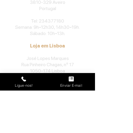
3810-329
Aveiro
Portu
gal
​Tel:
234377180
Semana: 9h
-
12h30, 14h30
-
19h.
Sábado: 10h
-
13h.
Loja em Lisboa
José Lopes Marques
Rua Pinheiro Chagas, nº 17
1050-174
Lisboa
Portugal
Ligue-nos!
Enviar E-mail
​Tel:
213552710
Semana: 10h
-
13h, 14h-19h.
Sábado: 10h30
-
13h.
Loja no Porto
José Lopes Marques