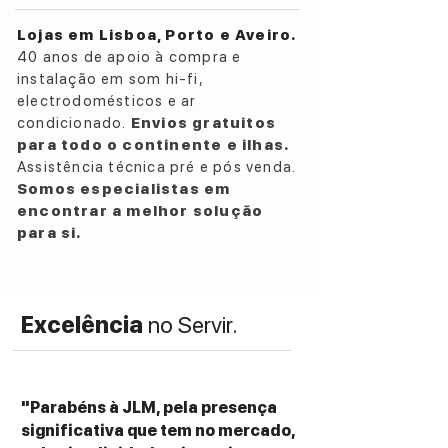
• Suporte de Parede e Pés de secretária
incluídos
Lojas em Lisboa, Porto e Aveiro.
• Dimensões: 1073mm x 141mm x 70mm
40 anos de apoio à compra e
(sem suportes) | Peso 6.8 kg
instalação em som hi-fi,
electrodomésticos e ar
condicionado.
Envios gratuitos
para todo o continente e ilhas.
Assistência técnica pré e pós venda.
Somos especialistas em
encontrar a melhor solução
para si.
Excelência
no Servir.
"Parabéns à JLM, pela presença
significativa que tem no mercado,