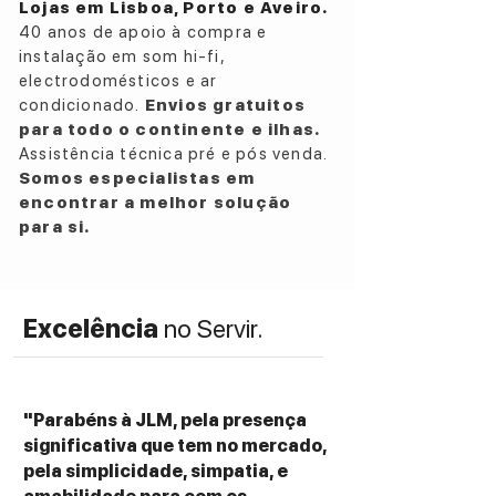
Lojas em Lisboa, Porto e Aveiro.
frequências em tempo real, preservando a
40 anos de apoio à compra e
assinatura sonora Bose — com graves
instalação em som hi-fi,
ricos, médios suaves e agudos cristalinos.
electrodomésticos e ar
condicionado.
Envios gratuitos
Dimensões e peso
para todo o continente e ilhas.
Dimensões dos auriculares:
3,9 × 2,6 × 2,7
Assistência técnica pré e pós venda.
cm
Somos especialistas em
Dimensões do estojo:
8,9 × 5,1 × 3,2 cm
encontrar a melhor solução
Peso (por auricular):
8,5 g
para si.
Peso (estojo):
77 g
ESPECIFICAÇÕES TÉCNICAS:
Excelência
no Servir.
Type:
True Wireless In-Ear Headphones
Noise Cancelling:
Active Noise Cancelling
(11 adjustable levels)
Frequency Response:
20 Hz – 20 kHz
"Parabéns à JLM, pela presença
Microphones:
Quad mic array for voice and
significativa que tem no mercado,
ANC optimisation
pela simplicidade, simpatia, e
Bluetooth Version:
5.1