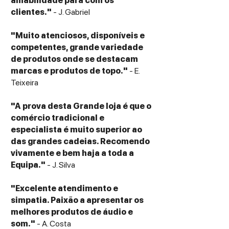
amabilidade para com os
Wireless Range:
Up to 9 m
clientes."
- J. Gabriel
Battery Life:
6 hours (earbuds) + 12 hours
(charging case)
"Muito atenciosos, disponíveis e
Charging Time:
2 hours (earbuds), 3 hours
competentes, grande variedade
(case)
de produtos onde se destacam
Quick Charge:
15 min = 2 hours playback
marcas e produtos de topo."
- E.
Water Resistance:
IPX4 (splash and sweat
Teixeira
resistant)
Controls:
Touch interface on each earbud
"A prova desta Grande loja é que o
Voice Assistant Compatibility:
Siri, Google
comércio tradicional e
Assistant
especialista é muito superior ao
das grandes cadeias. Recomendo
vivamente e bem haja a toda a
Equipa."
- J. Silva
"Excelente atendimento e
simpatia. Paixão a apresentar os
melhores produtos de áudio e
som."
- A. Costa