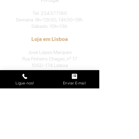
Portu
gal
​Tel:
234377180
Semana: 9h
-
12h30, 14h30
-
19h.
Sábado: 10h
-
13h.
Loja em Lisboa
José Lopes Marques
Rua Pinheiro Chagas, nº 17
1050-174
Lisboa
Portugal
Ligue-nos!
Enviar E-mail
​Tel:
213552710
Semana: 10h
-
13h, 14h-19h.
Sábado: 10h30
-
13h.
Loja no Porto
José Lopes Marques
Rua da Alegria, nº 962
4000-048
Porto