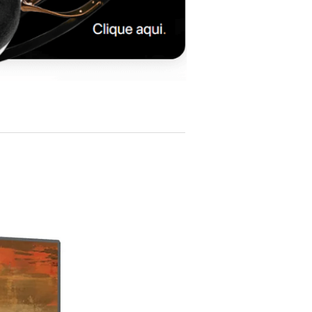
amp obrigatório) - a 2go
Suporte a PCM e DSD: 44,1 kHz - 768 kHZ
| DSD 64 a DSD 256 (dependente da
saída)
Conversor de taxa de amostragem: A
redução da resolução automática
integrada é fornecida se uma taxa de
amostragem mais alta estiver sendo
reproduzida do que a saída pode suportar.
Saídas de áudio digital: USB Tipo A (44,1
kHz - 768 kHz / DSD 256); BNC Coax (44,1
kHz - 192 kHz / DSD 64); RCA Coax (44,1
kHz - 192 kHz / DSD 64); Ótico (44,1 kHz -
192 kHz / DSD 64)
Poder de processamento: 2000MIPS
Peso com 2GO: 361g
Dimensões com 2go: 115 mm (A) x 100
mm (L) x 22 mm (P)