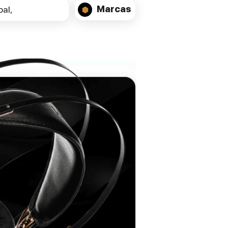
Como o Chord 2GO, o Chord
Marcas
al,
2YU também é feito à mão no Reino Unido
usando alumínio para aeronaves e os
mesmos processos de fabricação de alta
qualidade inerentes a todos os produtos
Chord Electronics. Como o Chord Hugo 2,
o Chord 2YU possui quatro controles
esféricos policromáticos que regem a
seleção de saída, potência, função mudo e
dim.
Especificações:
Compatibilidade: Para que o 2YU herde as
capacidades de streaming / transporte de
música ou funcione como uma interface
de áudio, é necessária uma conexão com
o 2GO.
Fonte de energia: Micro USB (mínimo 5v 1