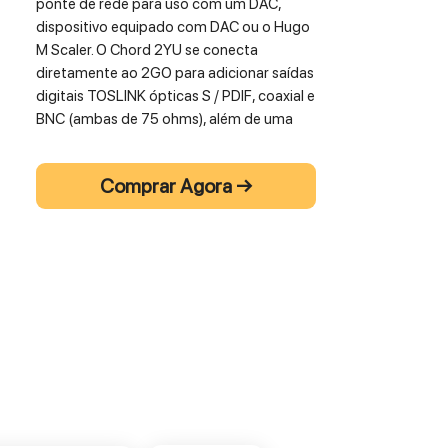
ponte de rede para uso com um DAC,
dispositivo equipado com DAC ou o Hugo
M Scaler. O Chord 2YU se conecta
diretamente ao 2GO para adicionar saídas
digitais TOSLINK ópticas S / PDIF, coaxial e
BNC (ambas de 75 ohms), além de uma
saída USB-A habilmente integrada.
Chord 2YU possui 2.000 MIPS (milhões de
Comprar Agora →
instruções por segundo) de poder de
processamento, um conversor de taxa de
amostragem integrado, além de um loop
de bloqueio de fase de áudio de baixo
jitter. Altamente flexível em suas
aplicações potenciais, 2GO com 2YU
também é ideal para instaladores que
desejam criar uma solução de streaming
Roon remota discreta: a dupla pode ser
conectada a uma porta Ethernet para
fornecer streaming a um sistema em
qualquer sala.