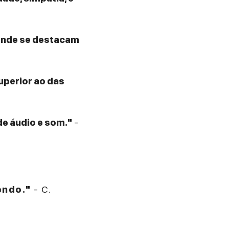
 onde se destacam
superior ao das
de áudio e som."
-
endo."
- C.