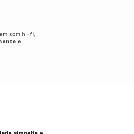
em som hi-fi,
nente e
ade, simpatia, e