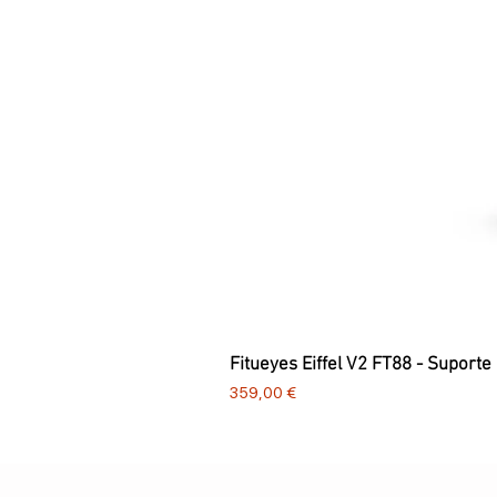
Fitueyes Eiffel V2 FT88 - Suporte
Preço
359,00 €