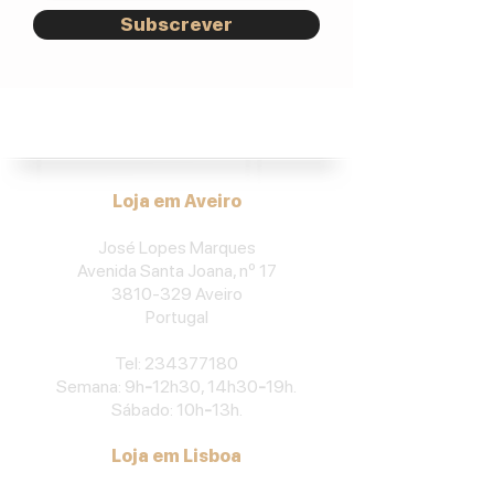
Subscrever
José Lopes Marques.
Loja em Aveiro
José Lopes Marques
Avenida Santa Joana, nº 17
3810-329
Aveiro
Portu
gal
​Tel:
234377180
Semana: 9h
-
12h30, 14h30
-
19h.
Sábado: 10h
-
13h.
Loja em Lisboa