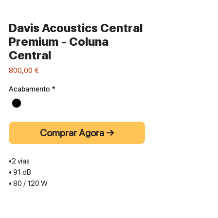
Davis Acoustics Central
Premium - Coluna
Central
Preço
800,00 €
Acabamento
*
Comprar Agora →
•2 vias
• 91 dB
• 80 / 120 W