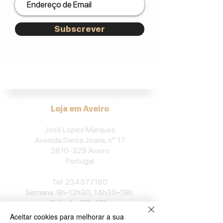
Subscrever
José Lopes Marques.
Loja em Aveiro
José Lopes Marques
Avenida Santa Joana, nº 17
3810-329
Aveiro
Portu
gal
​Tel:
234377180
Semana: 9h
-
12h30, 14h30
-
19h.
Sábado: 10h
-
13h.
Aceitar cookies para melhorar a sua