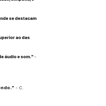
 onde se destacam
superior ao das
de áudio e som."
-
endo."
- C.