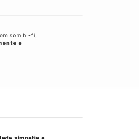
em som hi-fi,
nente e
ade, simpatia, e