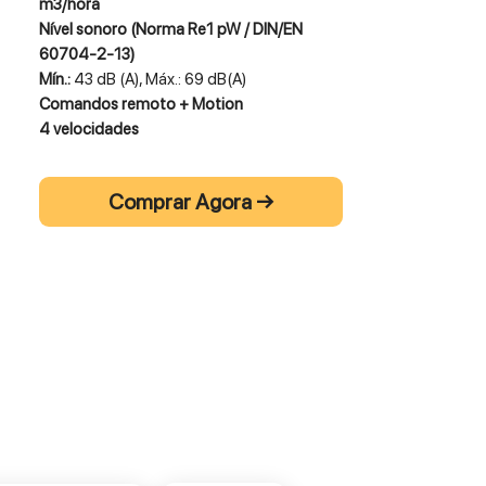
m3/hora
Nível sonoro (Norma Re1 pW / DIN/EN
60704-2-13)
Mín.:
43 dB (A), Máx.: 69 dB(A)
Comandos remoto + Motion
4 velocidades
Iluminação Led 6 W
Filtros de gordura em alumínio
Comprar Agora →
Instalação em modo reciclagem ou
evacuação