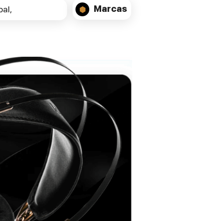
30i
são colunas versáteis, capazes de
Marcas
al,
encher salas de médio a grande porte com
uma sonoridade envolvente, dinâmica e
precisa.
ESPECIFICAÇÕES TÉCNICAS:
Type: 2.5-way floorstanding, bass-reflex
loudspeaker
Tweeter: 28 mm Esotar 2i soft dome with
Hexis and enlarged rear chamber
Woofers: 2 × 18 cm MSP with aluminium
voice coil and aramid spider
Frequency Response: 32 Hz – 23 kHz (–3
dB)
Sensitivity: 87 dB (2.83 V / 1 m)
Nominal Impedance: 4 Ω
Power Handling: up to 300 W IEC
Crossover Frequencies: ~300 Hz and 2.2
kHz (2nd order)