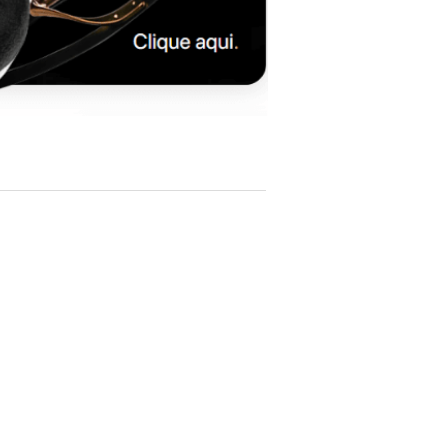
Bass Reflex: Dual rear port
Dimensions (H × W × D): 1140 × 215 × 360
mm
Weight: 31.4 kg each