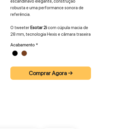
escandinavo elegante, construção
robusta e uma performance sonora de
referência.
O tweeter
Esotar 2i
com cúpula macia de
28 mm, tecnologia Hexis e câmara traseira
alargada assegura agudos suaves e
Acabamento
*
detalhados. Os dois woofers de
18 cm em
MSP
(Magnesium Silicate Polymer), com
bobinas em alumínio e suspensão em
aramid spider
, oferecem graves firmes e
Comprar Agora →
médios claros, mesmo em volumes
elevados. O crossover simplificado
garante um som limpo, natural e sem
coloração, enquanto a caixa bass reflex
com dupla porta traseira permite graves
extensos e controlados.
Disponíveis em acabamentos premium de
alto brilho ou madeira natural, as
Contour