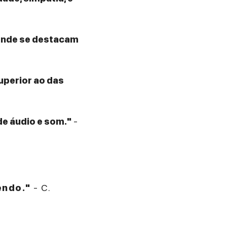
 onde se destacam
superior ao das
de áudio e som."
-
endo."
- C.