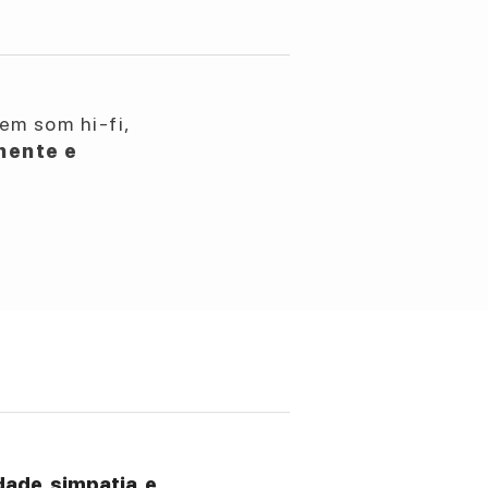
em som hi-fi,
nente e
ade, simpatia, e