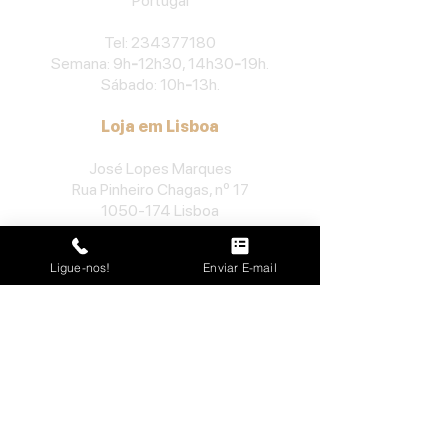
Portu
gal
​Tel:
234377180
Semana: 9h
-
12h30, 14h30
-
19h.
Sábado: 10h
-
13h.
Loja em Lisboa
José Lopes Marques
Rua Pinheiro Chagas, nº 17
1050-174
Lisboa
Portugal
Ligue-nos!
Enviar E-mail
​Tel:
213552710
Semana: 10h
-
13h, 14h-19h.
Sábado: 10h30
-
13h.
Loja no Porto
José Lopes Marques
Rua da Alegria, nº 962
4000-048
Porto