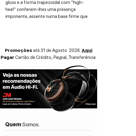
gloss e a forma trapezoidal com “high-
heel” conferem-lhes uma presença
imponente, assente numa base firme que
elimina ressonâncias e realça a
estabilidade estética.
Equipadas com o revolucionário
stepX-
JET coaxial driver
, oferecem uma
Promoções
até 31 de Agosto 2026:
Aqui
transição suave e coerente entre médios e
Pagar
Cartão de Crédito,
Paypal, Transferência
agudos. Esta solução garante clareza,
detalhamento excecional e uma imagem
sonora envolvente. Os graves são
simplesmente impressionantes: os quatro
woofers laterais em alumínio sandwich de
7 polegadas, combinados com dois
radiadores passivos de 10 polegadas,
proporcionam impacto, profundidade e
grande controlo, mesmo em volumes
elevados, mantendo o som limpo e natural
Quem
Somos.
em salas amplas.