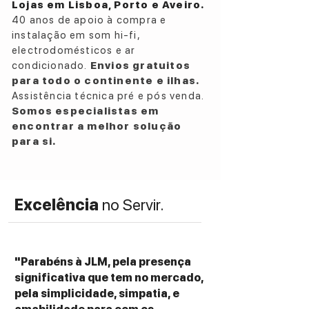
Lojas em Lisboa, Porto e Aveiro.
Para maior adaptação ao teu ambiente
40 anos de apoio à compra e
acústico, as anéis
DCR (Directivity Control
instalação em som hi-fi,
Rings)
permitem ajustar a dispersão
electrodomésticos e ar
sonora no médio, otimizando o equilíbrio
condicionado.
Envios gratuitos
entre som direto e difuso conforme a tua
para todo o continente e ilhas.
posição de audição.
Assistência técnica pré e pós venda.
Somos especialistas em
ESPECIFICAÇÕES TÉCNICAS:
encontrar a melhor solução
Speaker Type
: 4-way floorstanding
para si.
speaker, bass-reflex design
Drivers
:
– 4 × 180 mm (7 in) aluminum-sandwich
Excelência
no Servir.
(AS) cone woofers (side-firing)
– 1 × 180 mm (7 in) AS-XR cone low-
midrange driver
– 1 × 130 mm (5 in) aluminum cone high-
"Parabéns à JLM, pela presença
midrange driver (ring radiator, concentric
significativa que tem no mercado,
to tweeter)
pela simplicidade, simpatia, e
– 1 × folded-foil Jet (stepX-JET) tweeter