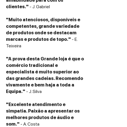
amabilidade para com os
Frequency Response
: 22 Hz – 50 kHz
clientes."
- J. Gabriel
Crossover Frequencies
: 120 Hz | 400 Hz |
2 600 Hz
"Muito atenciosos, disponíveis e
Sensitivity
: approx. 88 dB / 2.83 V / 1 m
competentes, grande variedade
Nominal Impedance
: 4 Ω;
Minimum
de produtos onde se destacam
Impedance
: around 3.2 Ω @ 360 Hz
marcas e produtos de topo."
- E.
Recommended Amplifier Power
: 60 – 600
Teixeira
W per channel
Nominal Power Handling
: ≈ 280 W;
Peak
"A prova desta Grande loja é que o
Power Handling
: ≈ 340 W
comércio tradicional e
Dimensions (H × W × D)
: ~1 320 mm × 325
especialista é muito superior ao
mm × 460 mm (with spikes/washer)
das grandes cadeias. Recomendo
Weight
: ~42.8 kg per speaker
vivamente e bem haja a toda a
Finishes Available
: High-gloss Black, High-
Equipa."
- J. Silva
gloss White, High-gloss Walnut
Included Accessories
: Bi-wiring set, spikes,
"Excelente atendimento e
washers, gloves, three DCR rings
simpatia. Paixão a apresentar os
Construction Origin
: Germany
melhores produtos de áudio e
som."
- A. Costa