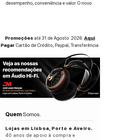
desempenho, conveniência e valor. O novo
amplificador integrado DS-A101-G atinge
o equilíbrio perfeito entre reprodução de
áudio de alta qualidade, recursos e valor.
O formato pequeno permite fácil
Promoções
até 31 de Agosto 2026:
Aqui
posicionamento, ao mesmo tempo em
Pagar
Cartão de Crédito,
Paypal, Transferência
que fornece tecnologias e conveniência
não encontradas em produtos
concorrentes.
Especificações:
Potência da saída:
2 x 40W (8 Ohm) / 2 x
80W (4 Ohm)
Entradas analógicas: 2 x RCA
Entradas digitais:
1 x Coaxial, 1 x Optical
Serviços de streaming:
Discovery, Roon
Quem
Somos.
Ready, Spotify Connect
Airplay: Sim
Lojas em Lisboa, Porto e Aveiro.
Bluetooth: Sim
40 anos de apoio à compra e
DLNA: Sim