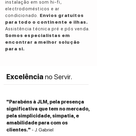
instalação em som hi-fi,
Rede: RJ-45 / Wi-Fi
electrodomésticos e ar
Dimensões: 60 x 214 x 315 mm
condicionado.
Envios gratuitos
Peso: 2,2 Kg
para todo o continente e ilhas.
Assistência técnica pré e pós venda.
Somos especialistas em
encontrar a melhor solução
para si.
Excelência
no Servir.
"Parabéns à JLM, pela presença
significativa que tem no mercado,
pela simplicidade, simpatia, e
amabilidade para com os
clientes."
- J. Gabriel