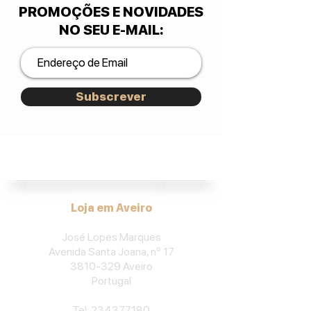
PROMOÇÕES E NOVIDADES
NO SEU E-MAIL
:
Subscrever
José Lopes Marques.
Loja em Aveiro
José Lopes Marques
Avenida Santa Joana, nº 17
3810-329
Aveiro
Portu
gal
​Tel:
234377180