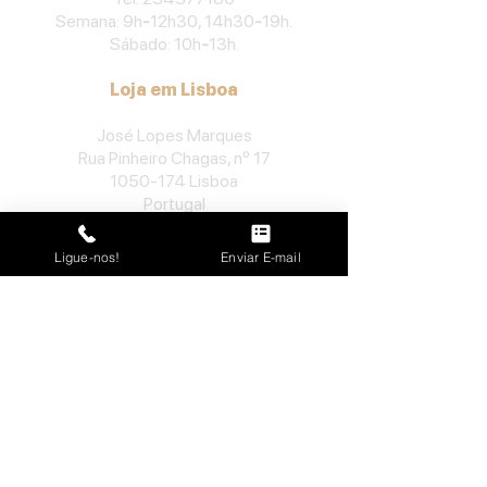
Semana: 9h
-
12h30, 14h30
-
19h.
Sábado: 10h
-
13h.
Loja em Lisboa
José Lopes Marques
Rua Pinheiro Chagas, nº 17
1050-174
Lisboa
Portugal
​Tel:
213552710
Ligue-nos!
Enviar E-mail
Semana: 10h
-
13h, 14h-19h.
Sábado: 10h30
-
13h.
Loja no Porto
José Lopes Marques
Rua da Alegria, nº 962
4000-048
Porto
Portugal