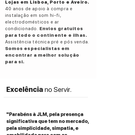
Lojas em Lisboa, Porto e Aveiro.
40 anos de apoio à compra e
As AE100² são a prova de que não é
instalação em som hi-fi,
necessário um gabinete volumoso para
electrodomésticos e ar
obter um som de grande escala. O foco do
condicionado.
Envios gratuitos
projeto foi alcançar uma elevada pressão
para todo o continente e ilhas.
sonora (SPL) mantendo uma pegada
Assistência técnica pré e pós venda.
elegante. O segredo reside no pórtico
Somos especialistas em
traseiro em formato de ranhura (slot port),
encontrar a melhor solução
que oferece uma área de secção
para si.
transversal considerável, eliminando o
ruído de turbulência do ar e permitindo
uma extensão de graves limpa e
Excelência
no Servir.
articulada.
ESPECIFICAÇÕES TÉCNICAS
Drive Unit: 130mm paper cone
"Parabéns à JLM, pela presença
Tweeter: 25mm Fabric dome
significativa que tem no mercado,
Frequency Range: 51Hz – 26kHz
pela simplicidade, simpatia, e
Sensitivity: 87dB