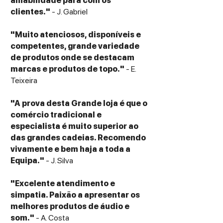
amabilidade para com os
Peak SPL: 112dB
clientes."
- J. Gabriel
Power Handling: 120 Watts
Crossover Frequency: 2.9kHz
"Muito atenciosos, disponíveis e
Impedance: 6 Ohms
competentes, grande variedade
Design: 2-way
de produtos onde se destacam
Grilles: Slim, cloth magnetic fit
marcas e produtos de topo."
- E.
Teixeira
Dimensões e Peso
Dimensões (A x L x P): 290mm x 165mm x
"A prova desta Grande loja é que o
250mm
comércio tradicional e
Peso: 9.2kg (o par)
especialista é muito superior ao
das grandes cadeias. Recomendo
Conteúdo da Embalagem
vivamente e bem haja a toda a
2 x Colunas Acoustic Energy AE100²
Equipa."
- J. Silva
2 x Grelhas frontais magnéticas em tecido
Pés de espuma autocolantes para
"Excelente atendimento e
isolamento
simpatia. Paixão a apresentar os
Manual do utilizador
melhores produtos de áudio e
som."
- A. Costa