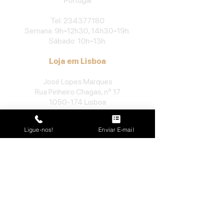
Portu
gal
​Tel:
234377180
Semana: 9h
-
12h30, 14h30
-
19h.
Sábado: 10h
-
13h.
Loja em Lisboa
José Lopes Marques
Rua Pinheiro Chagas, nº 17
1050-174
Lisboa
Portugal
Ligue-nos!
Enviar E-mail
​Tel:
213552710
Semana: 10h
-
13h, 14h-19h.
Sábado: 10h30
-
13h.
Loja no Porto
José Lopes Marques
Rua da Alegria, nº 962
4000-048
Porto