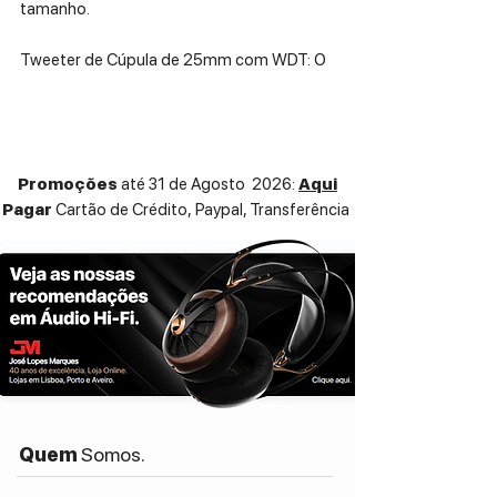
tamanho.
Tweeter de Cúpula de 25mm com WDT: O
tweeter de seda integra a tecnologia Wide
Dispersion Technology, garantindo uma
imagem sonora vasta e uma integração
perfeita com a sala.
Promoções
até 31 de Agosto 2026:
Aqui
Pagar
Cartão de Crédito,
Paypal, Transferência
Gabinete em HDF de Alta Densidade:
Construída com painéis de 15mm de fibra
de alta densidade (HDF), habitualmente
encontrados em colunas de gamas
superiores, para minimizar colorações
indesejadas.
Design Versátil e Elegante: Com um perfil
minimalista e acabamentos premium em
Satin Black ou Walnut, adapta-se
Quem
Somos.
facilmente a qualquer estante ou suporte
dedicado.