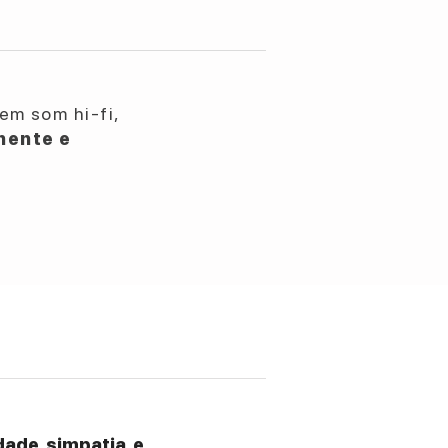
em som hi-fi,
nente e
ade, simpatia, e