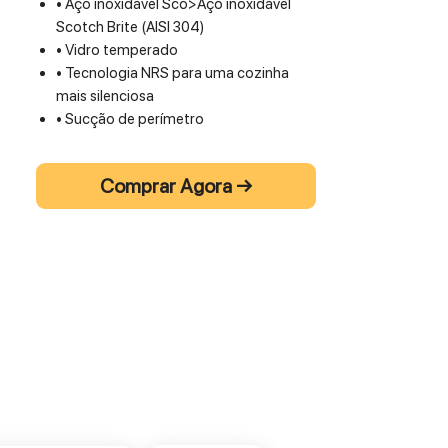
•
Aço inoxidável Sco
>
Aço inoxidável
Scotch Brite (AISI 304)
•
Vidro temperado
•
Tecnologia NRS para uma cozinha
mais silenciosa
•
Sucção de perímetro
•
Controle por toque + função 24 h
•
Luz ambiente neon branca
Comprar Agora →
•
Filtro metálico de graxa, removível e
lavável
•
Filtro de carvão opcional