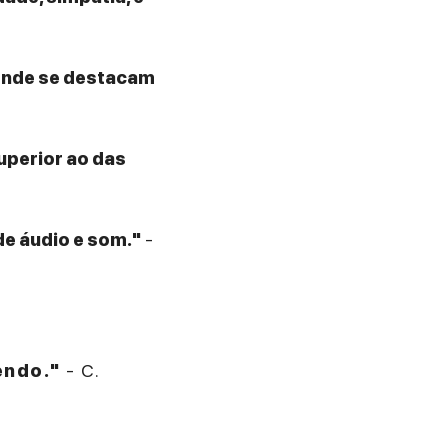
 onde se destacam
superior ao das
de áudio e som."
-
endo."
- C.