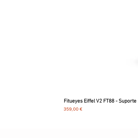
Fitueyes Eiffel V2 FT88 - Suporte
Preço
359,00 €