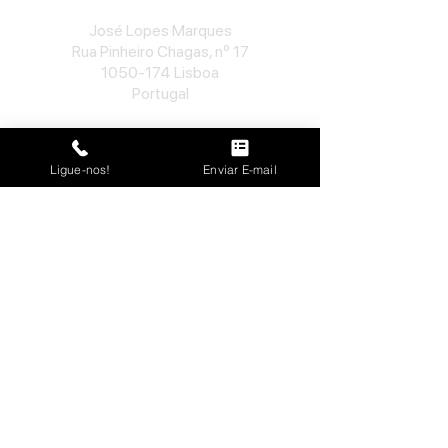
José Lopes Marques
Rua Pinheiro Chagas, nº 17
1050-174
Lisboa
Portugal
​Tel:
213552710
Semana: 10h
-
13h, 14h-19h.
Ligue-nos!
Enviar E-mail
Sábado: 10h30
-
13h.
Loja no Porto
José Lopes Marques
Rua da Alegria, nº 962
4000-048
Porto
Portugal
​Tel:
229763115
Semana: 10h
-
13h, 14h-19h.
Sábado: 10h30
-
13h.