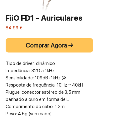
FiiO FD1 - Auriculares
Preço
84,99 €
Comprar Agora →
Tipo de driver: dinâmico
Impedância: 32Ω a 1kHz
Sensibilidade: 109dB (1kHz @
Resposta de freqüência: 10Hz ~ 40kH
Plugue: conector estéreo de 3,5 mm
banhado a ouro em forma de L
Comprimento do cabo: 1.2m
Peso: 4.5g (sem cabo)
Conector da cápsula: 0,78 mm