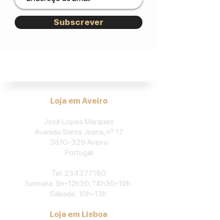
Subscrever
José Lopes Marques.
Loja em Aveiro
José Lopes Marques
Avenida Santa Joana, nº 17
3810-329
Aveiro
Portu
gal
​Tel:
234377180
Semana: 9h
-
12h30, 14h30
-
19h.
Sábado: 10h
-
13h.
Loja em Lisboa