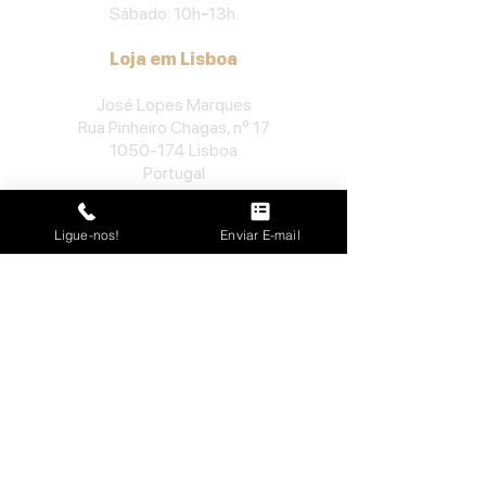
Sábado: 10h
-
13h.
Loja em Lisboa
José Lopes Marques
Rua Pinheiro Chagas, nº 17
1050-174
Lisboa
Portugal
​Tel:
213552710
Ligue-nos!
Enviar E-mail
Semana: 10h
-
13h, 14h-19h.
Sábado: 10h30
-
13h.
Loja no Porto
José Lopes Marques
Rua da Alegria, nº 962
4000-048
Porto
Portugal
​Tel:
229763115