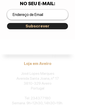
NO SEU E-MAIL
:
Subscrever
José Lopes Marques.
Loja em Aveiro
José Lopes Marques
Avenida Santa Joana, nº 17
3810-329
Aveiro
Portu
gal
​Tel:
234377180
Semana: 9h
-
12h30, 14h30
-
19h.