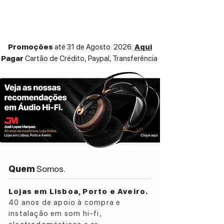
e construção com um invólucro de liga de
alumínio-magnésio de grau aeroespacial
tornam estes FiiO FH3 a melhor alternativa
para obter qualidade de som e
Promoções
até 31 de Agosto 2026:
Aqui
musicalidade com um design lindíssimo e
Pagar
Cartão de Crédito,
Paypal, Transferência
ergonómico.
Quem
Somos.
Lojas em Lisboa, Porto e Aveiro.
40 anos de apoio à compra e
instalação em som hi-fi,