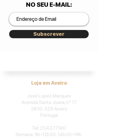
NO SEU E-MAIL
:
Subscrever
José Lopes Marques.
Loja em Aveiro
José Lopes Marques
Avenida Santa Joana, nº 17
3810-329
Aveiro
Portu
gal
​Tel:
234377180
Semana: 9h
-
12h30, 14h30
-
19h.