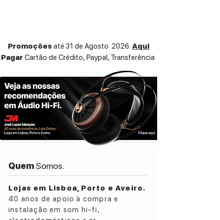
40kHz, garantindo uma reprodução
sonora detalhada e precisa.
ESPECIFICAÇÕES TÉCNICAS:
Promoções
até 31 de Agosto 2026:
Aqui
Headphone type: Open-backed planar
Pagar
Cartão de Crédito,
Paypal, Transferência
Frequency response: 7Hz-40kHz
Driver: 95x86mm FiiO-developed planar
Impedance: 20Ω
Headphone sensitivity: 112dB/Vrms@1k
Weight: 374g
Ear cup pressure: 4.5N
Cable material: Silver
Cable length: About 1.5m
Headphone connector: Dual 3.5mm TRS
Quem
Somos.
Lojas em Lisboa, Porto e Aveiro.
40 anos de apoio à compra e
instalação em som hi-fi,