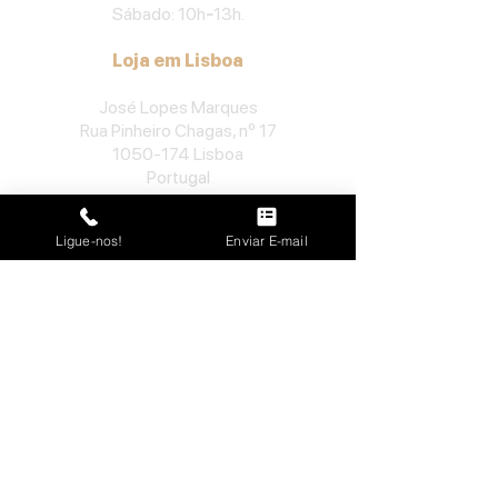
Sábado: 10h
-
13h.
Loja em Lisboa
José Lopes Marques
Rua Pinheiro Chagas, nº 17
1050-174
Lisboa
Portugal
​Tel:
213552710
Ligue-nos!
Enviar E-mail
Semana: 10h
-
13h, 14h-19h.
Sábado: 10h30
-
13h.
Loja no Porto
José Lopes Marques
Rua da Alegria, nº 962
4000-048
Porto
Portugal
​Tel:
229763115