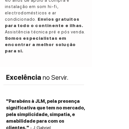
40 anos de apoio à compra e
Conectividade Sem Fios: Bluetooth 5.2
instalação em som hi-fi,
com suporte para codecs de alta
electrodomésticos e ar
resolução (aptX HD, LDAC)
condicionado.
Envios gratuitos
Pré-amplificador de Fono: Integrado
para todo o continente e ilhas.
(comutável entre Phono Out e Line Out)
Assistência técnica pré e pós venda.
Saídas Analógicas: 1x Par RCA (banhado a
Somos especialistas em
ouro)
encontrar a melhor solução
Cores e Acabamentos Disponíveis:
para si.
Black (Preto): Acabamento clássico em
preto escovado.
Silver (Prateado): Detalhes em alumínio
Excelência
no Servir.
natural.
Prato: Alumínio fundido de alta inércia
com tapete de borracha
Motor: Motor DC com servocontrolador
"Parabéns à JLM, pela presença
de alta precisão
significativa que tem no mercado,
pela simplicidade, simpatia, e
Dimensões e peso
amabilidade para com os
Dimensões (LxAxP): 420 mm x 115 mm x
clientes."
- J. Gabriel