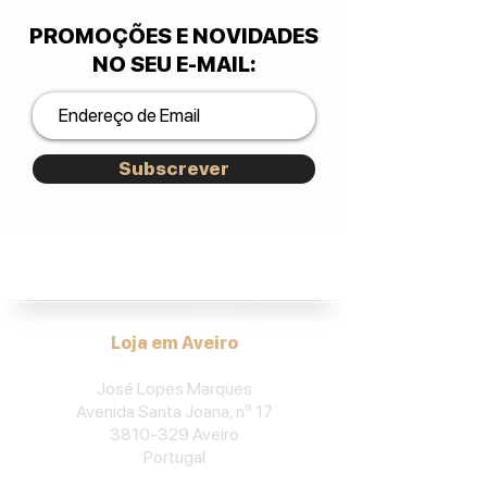
PROMOÇÕES E NOVIDADES
NO SEU E-MAIL
:
Subscrever
José Lopes Marques.
Loja em Aveiro
José Lopes Marques
Avenida Santa Joana, nº 17
3810-329
Aveiro
Portu
gal