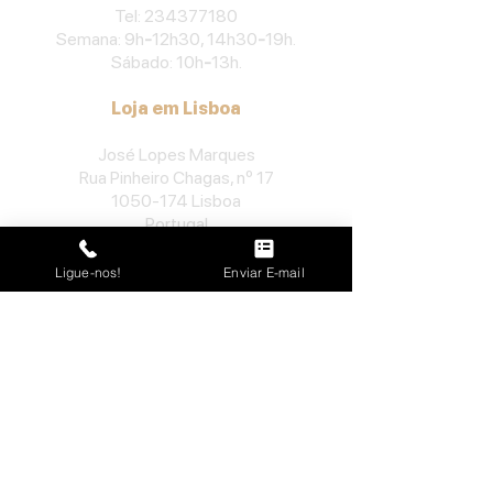
​Tel:
234377180
Semana: 9h
-
12h30, 14h30
-
19h.
Sábado: 10h
-
13h.
Loja em Lisboa
José Lopes Marques
Rua Pinheiro Chagas, nº 17
1050-174
Lisboa
Portugal
​Tel:
213552710
Ligue-nos!
Enviar E-mail
Semana: 10h
-
13h, 14h-19h.
Sábado: 10h30
-
13h.
Loja no Porto
José Lopes Marques
Rua da Alegria, nº 962
4000-048
Porto
Portugal