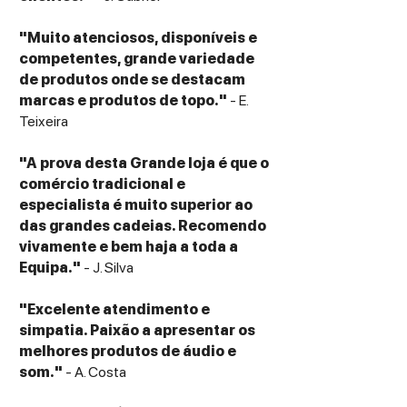
350 mm
Peso: 5,5 kg
"Muito atenciosos, disponíveis e
Alimentação: Adaptador AC externo para
competentes, grande variedade
reduzir interferências elétricas no sinal de
de produtos onde se destacam
áudio
marcas e produtos de topo."
- E.
Teixeira
Conteúdo da embalagem
1x Gira-discos FiiO TT11 (na cor
"A prova desta Grande loja é que o
selecionada)
comércio tradicional e
1x Tampa de proteção contra o pó
especialista é muito superior ao
(acrílico transparente)
das grandes cadeias. Recomendo
1x Cabo RCA de baixa capacitância
vivamente e bem haja a toda a
1x Adaptador para discos de 45 RPM
Equipa."
- J. Silva
1x Contra-peso e prato de alumínio
1x Guia de configuração rápida e manual
"Excelente atendimento e
do utilizador
simpatia. Paixão a apresentar os
melhores produtos de áudio e
som."
- A. Costa