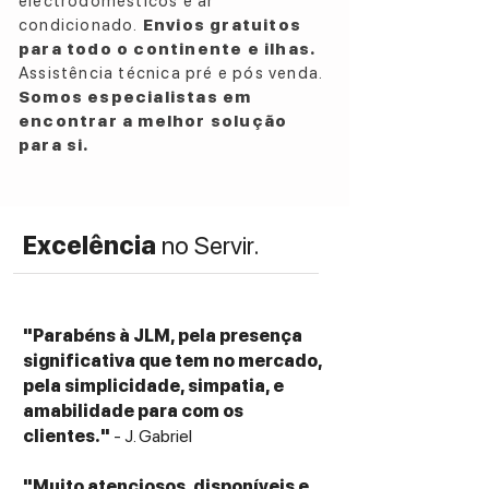
electrodomésticos e ar
1 x Jack adapter, 1/8" (3.5mm) point
condicionado.
Envios gratuitos
socket, 1/4" (6.35mm) point plug
para todo o continente e ilhas.
Carrying case provided: 97/8x91/2x43/4"
Assistência técnica pré e pós venda.
(250x240x120mm)
Somos especialistas em
encontrar a melhor solução
para si.
Excelência
no Servir.
"Parabéns à JLM, pela presença
significativa que tem no mercado,
pela simplicidade, simpatia, e
amabilidade para com os
clientes."
- J. Gabriel
"Muito atenciosos, disponíveis e