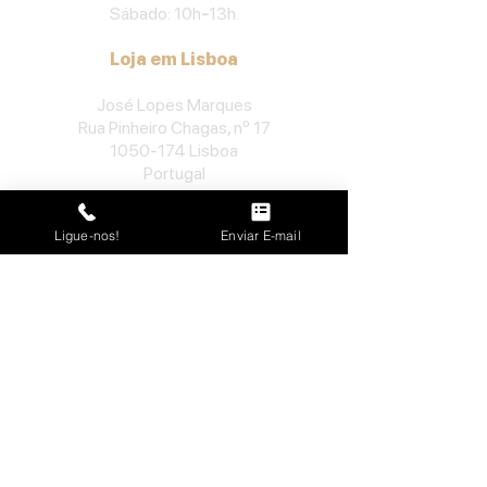
Sábado: 10h
-
13h.
Loja em Lisboa
José Lopes Marques
Rua Pinheiro Chagas, nº 17
1050-174
Lisboa
Portugal
​Tel:
213552710
Ligue-nos!
Enviar E-mail
Semana: 10h
-
13h, 14h-19h.
Sábado: 10h30
-
13h.
Loja no Porto
José Lopes Marques
Rua da Alegria, nº 962
4000-048
Porto
Portugal
​Tel:
229763115