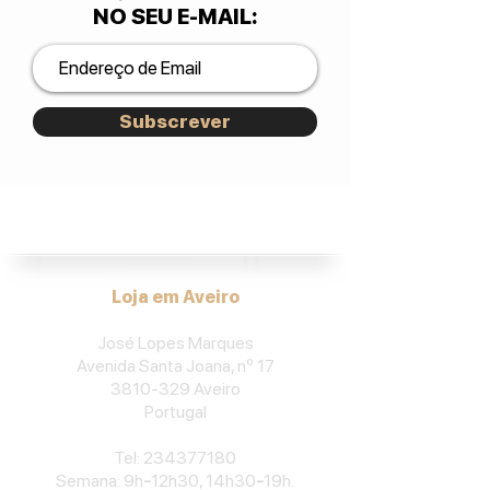
NO SEU E-MAIL
:
Subscrever
José Lopes Marques.
Loja em Aveiro
José Lopes Marques
Avenida Santa Joana, nº 17
3810-329
Aveiro
Portu
gal
​Tel:
234377180
Semana: 9h
-
12h30, 14h30
-
19h.