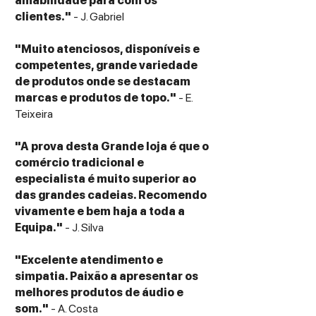
amabilidade para com os
alto nível, musicalidade e engenharia
clientes."
- J. Gabriel
britânica de excelência
.
"Muito atenciosos, disponíveis e
ESPECIFICAÇÕES TÉCNICAS:
competentes, grande variedade
System Type:
2.5-way floorstanding
de produtos onde se destacam
loudspeaker
marcas e produtos de topo."
- E.
Driver Configuration:
IsoFlare™ point
Teixeira
source
High Frequency:
1" magnesium dome
"A prova desta Grande loja é que o
compression tweeter
comércio tradicional e
Midrange:
6" IsoFlare™ multi-fibre cone
especialista é muito superior ao
Bass Driver:
6" dedicated bass driver
das grandes cadeias. Recomendo
Frequency Response:
approx. 36 Hz – 34
vivamente e bem haja a toda a
kHz
Equipa."
- J. Silva
Sensitivity:
approx. 90 dB (2.83 V / 1 m)
Nominal Impedance:
8 ohms
"Excelente atendimento e
Recommended Amplifier Power:
30 – 200
simpatia. Paixão a apresentar os
W
melhores produtos de áudio e
Bass System:
BassTrax™ Tractrix diffuser
som."
- A. Costa
Cabinet Construction:
Rigid MDF with