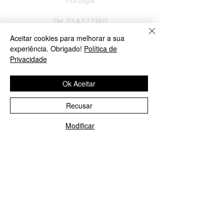
Portu
gal
​Tel:
234377180
Semana: 9h
-
12h30, 14h30
-
19h.
Aceitar cookies para melhorar a sua
Sábado: 10h
-
13h.
experiência. Obrigado!
Política de
Privacidade
Loja em Lisboa
Ok Aceitar
José Lopes Marques
Rua Pinheiro Chagas, nº 17
Recusar
1050-174
Lisboa
Portugal
Modificar
Ligue-nos!
Enviar E-mail
​Tel:
213552710
Semana: 10h
-
13h, 14h-19h.
Sábado: 10h30
-
13h.
Loja no Porto
José Lopes Marques
Rua da Alegria, nº 962
4000-048
Porto