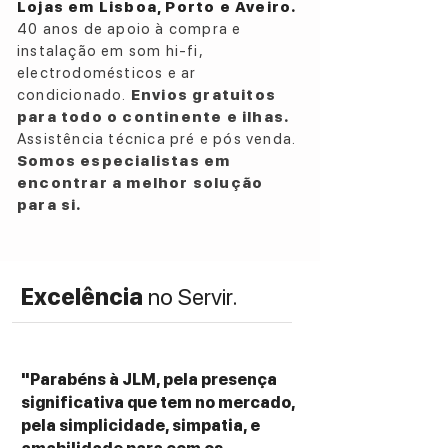
Lojas em Lisboa, Porto e Aveiro.
avançada tecnologia
IsoFlare™
, que
40 anos de apoio à compra e
combina médios e agudos num único
instalação em som hi-fi,
ponto de emissão. Esta abordagem
electrodomésticos e ar
garante uma imagem estéreo estável,
condicionado.
Envios gratuitos
excelente foco e uma reprodução
para todo o continente e ilhas.
extremamente natural de vozes e
Assistência técnica pré e pós venda.
instrumentos. A configuração de
2.5 vias
Somos especialistas em
permite uma transição fluida entre
encontrar a melhor solução
frequências, mantendo equilíbrio tonal e
para si.
clareza mesmo a volumes mais elevados.
O sistema
BassTrax™ Tractrix Diffuser
Excelência
no Servir.
distribui a energia dos graves de forma
uniforme pela sala, facilitando o
posicionamento das colunas e
assegurando graves controlados, rápidos
"Parabéns à JLM, pela presença
e bem articulados. Com a assinatura
significativa que tem no mercado,
sonora da
Fyne Audio
, as F701 são ideais
pela simplicidade, simpatia, e
para quem procura
desempenho hi-fi de