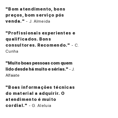
internal bracing
"Bom atendimento, bons
Application:
High-end stereo hi-fi systems
preços, bom serviço pós
venda."
- J. Almeida
"Profissionais experientes e
qualificados. Bons
consultores. Recomendo."
- C.
Cunha
"Muito boas pessoas com quem
lido desde há muito e sérias."
- J.
Alfaiate
"Boas informações técnicas
do material a adquirir. O
atendimento é muito
cordial."
- G. Aleluia