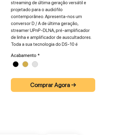
streaming de última geração versátil e
projetado para o audiófilo
contemporâneo. Apresenta-nos um
conversor D / A de última geração,
streamer UPnP-DLNA, pré-amplificador
de linha e amplificador de auscultadores.
Toda a sua tecnologia do DS-10 é
brilhantemente envolta num chassis de
Acabamento
*
alumínio compacto e robusto.
Tidal, Qobuz, MQA, vTuner, Deezer,
Spotify, Airplay, Roon Ready, Bluetooth 5.0.
Wi-fi e Ethernet.
Comprar Agora →
ESPECIFICAÇÕES TÉCNICAS:
DIGITAL INPUTS
1x RCA coaxial PCM asynchronous up to
24bit/192kHz
2x TOS-optical PCM asynchronous up to
24bit/192kHz
1x AES/EBU XLR PCM asynchronous up to