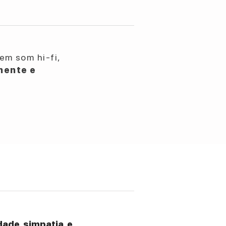
em som hi-fi,
nente e
ade, simpatia, e