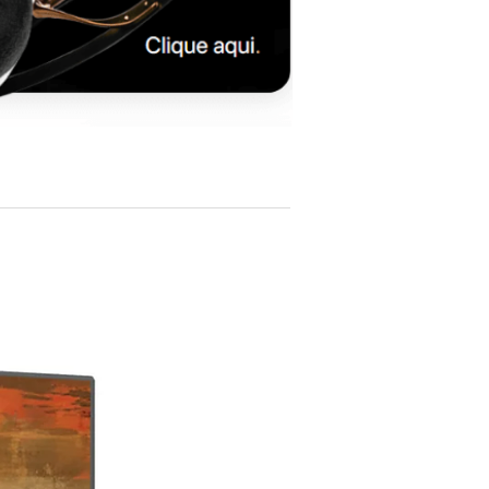
THD (Total Harmonic Distortion)
0.001% max
SIGNAL TO NOISE RATIO
-125dB
DYNAMIC RANGE
120dB
PREAMP STAGE VOLUME CONTROL
Enabled/Disabled by remote
NETWORK CONNECTIVITY
LAN/WLAN (WiFi): 802.11b/g via RJ45
10/100Mbps socket
Bluetooth: High Definition 5.0 (44/16)
HIGH QUALITY STREAMING
Tidal, Qobuz, MQA, vTuner, Deezer,
Spotify, Airplay, Roon Ready
SUPPORTED AUDIO FORMATS
(NETWORK)
PCM 24bit/192kHz:
AIFF (.aif, .aiff, .aifc)
ALAC