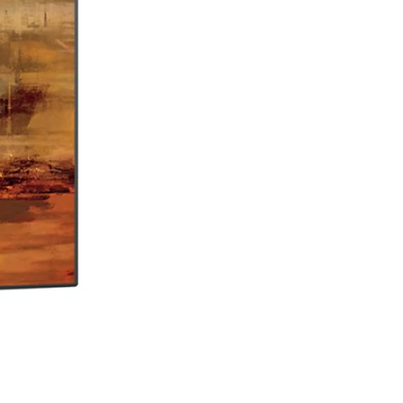
WAV (.wav) packed/unpacked
FLAC
MP3
DSD64: DSF, DFF
Apple Lossless
OGG
Monkey’s
IMPORTANT: UpnP server must support
DSD streaming in order to stream DSD
files.
SUPPORTED MEDIA SERVERS
All UPnP
DLNA
Roon
DIMENSIONS
200mm W | 80mm H | 260mm D
WEIGHT
Kg. 4 – net
Kg. 5 – boxed