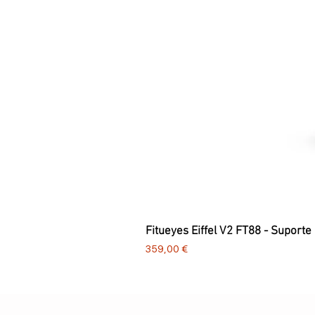
Fitueyes Eiffel V2 FT88 - Suporte
Preço
359,00 €