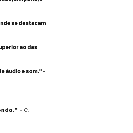
 onde se destacam
superior ao das
de áudio e som."
-
endo."
- C.