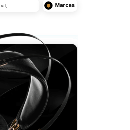
Marcas
al,
24bit/192kHz
1x USB-B asynchronous up to DSD512 and
PCM up to 32bit/768kHz
1x USB-A port DSD64 and PCM up to
24bit/192kHz, formatted in FAT32/NTFS
(32Gb max for pen drives)
ANALOGUE INPUT (DS-10 PLUS ONLY)
1x 3.5mm mini jack
AUDIO OUTPUTS
DAC: Stereo RCA @1Volt and balanced
XLR @2Volt
PREAMP: stereo RCA, balanced XLR
1x headphone 6,3mm jack on front panel
(double gain)
D/A CONVERTER CHIP
AKM AK4493 PCM (32bit/768kHz,
DSD512)
FREQUENCY RESPONSE
20Hz-20kHz +/-0.1dB