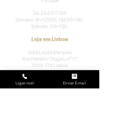
Portu
gal
​Tel:
234377180
Semana: 9h
-
12h30, 14h30
-
19h.
Sábado: 10h
-
13h.
Loja em Lisboa
José Lopes Marques
Rua Pinheiro Chagas, nº 17
1050-174
Lisboa
Portugal
Ligue-nos!
Enviar E-mail
​Tel:
213552710
Semana: 10h
-
13h, 14h-19h.
Sábado: 10h30
-
13h.
Loja no Porto
José Lopes Marques
Rua da Alegria, nº 962
4000-048
Porto