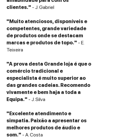
amabilidade para com os
Construção: Base tripla composta por
clientes."
- J. Gabriel
madeira de nogueira italiana, aço
inoxidável e acrílico de alta densidade
"Muito atenciosos, disponíveis e
competentes, grande variedade
Conteúdo da embalagem
de produtos onde se destacam
1x Gira-discos Gold Note Giglio
marcas e produtos de topo."
- E.
1x Braço de precisão B-5.1
Teixeira
1x Tampa de proteção contra o pó (Dust
Cover) em acrílico
"A prova desta Grande loja é que o
1x Cabo de áudio RCA e cabo de
comércio tradicional e
alimentação
especialista é muito superior ao
1x Manual do utilizador e guia de
das grandes cadeias. Recomendo
configuração técnica
vivamente e bem haja a toda a
1x Certificado de garantia e autenticidade
Equipa."
- J. Silva
oficial da Gold Note
"Excelente atendimento e
simpatia. Paixão a apresentar os
melhores produtos de áudio e
som."
- A. Costa