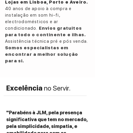
Lojas em Lisboa, Porto e Aveiro.
Motor: Síncrono de 12V de alto binário
40 anos de apoio à compra e
com controlo eletrónico de micro-passos
instalação em som hi-fi,
Velocidades: 33⅓ rpm e 45 rpm (Seleção
electrodomésticos e ar
eletrónica com ajuste fino)
condicionado.
Envios gratuitos
Prato: POM (Polioximetileno) de alta
para todo o continente e ilhas.
densidade com 33 mm de espessura
Assistência técnica pré e pós venda.
Eixo e Rolamento: Eixo de aço inoxidável
Somos especialistas em
endurecido com rolamento de esferas de
encontrar a melhor solução
precisão
para si.
Wow & Flutter: 0,1%
Relação Sinal/Ruído: -80 dB
Fonte de Alimentação: Externa (PST-1) ou
Excelência
no Servir.
opcionalmente através de fontes
indutivas (PST-10)
Dimensões e peso
"Parabéns à JLM, pela presença
Dimensões (LxAxP): 425 mm x 170 mm x
significativa que tem no mercado,
360 mm
pela simplicidade, simpatia, e
Peso: 14,5 kg