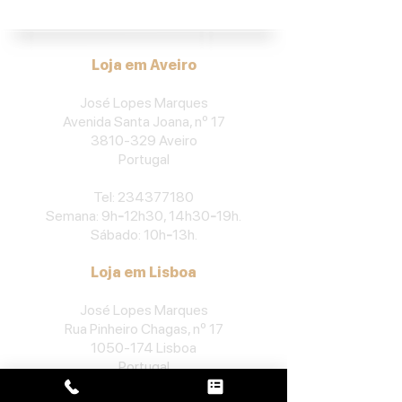
Loja em Aveiro
José Lopes Marques
Avenida Santa Joana, nº 17
3810-329
Aveiro
Portu
gal
​Tel:
234377180
Semana: 9h
-
12h30, 14h30
-
19h.
Sábado: 10h
-
13h.
Loja em Lisboa
José Lopes Marques
Rua Pinheiro Chagas, nº 17
1050-174
Lisboa
Portugal