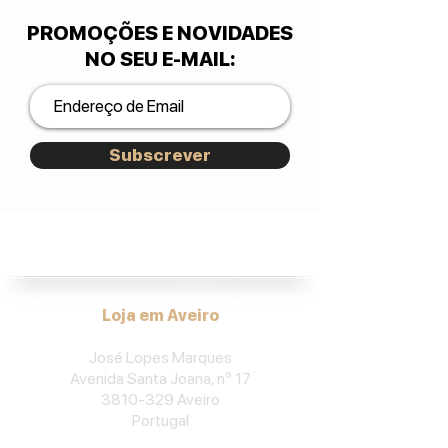
PROMOÇÕES E NOVIDADES
NO SEU E-MAIL
:
Subscrever
José Lopes Marques.
Loja em Aveiro
José Lopes Marques
Avenida Santa Joana, nº 17
3810-329
Aveiro
Portu
gal