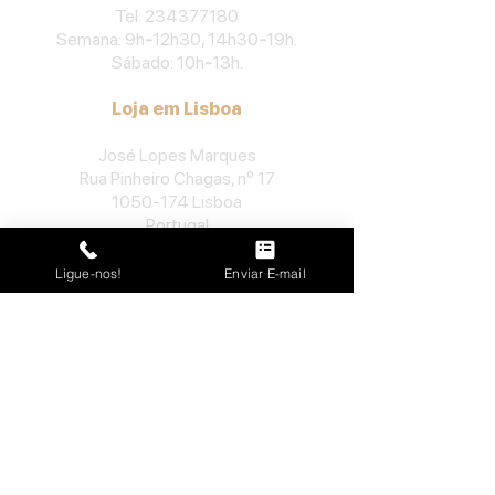
​Tel:
234377180
Semana: 9h
-
12h30, 14h30
-
19h.
Sábado: 10h
-
13h.
Loja em Lisboa
José Lopes Marques
Rua Pinheiro Chagas, nº 17
1050-174
Lisboa
Portugal
​Tel:
213552710
Ligue-nos!
Enviar E-mail
Semana: 10h
-
13h, 14h-19h.
Sábado: 10h30
-
13h.
Loja no Porto
José Lopes Marques
Rua da Alegria, nº 962
4000-048
Porto
Portugal