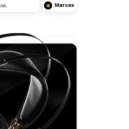
outputs (I/D).
Marcas
al,
Rear inputs: RCA, USB-B and USB-C
source connectors.
Signal-to-noise ratio: 118 dB (weighted).
Channel spacing 131+/-3dB.
THD+N (line output): 0.0014% (-8dB).
Maximum output power.
5.12 watts per channel @32 Ω, Balanced.
1.8 watts per channel @32 Ω.