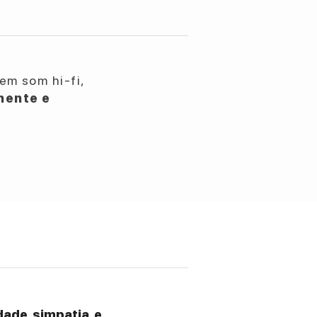
em som hi-fi,
nente e
ade, simpatia, e