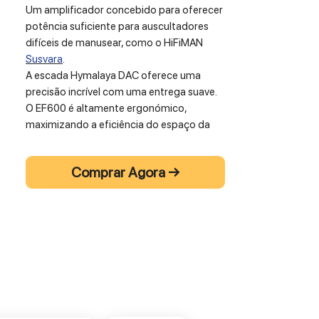
Um amplificador concebido para oferecer
potência suficiente para auscultadores
difíceis de manusear, como o HiFiMAN
Susvara
.
A escada Hymalaya DAC oferece uma
precisão incrível com uma entrega suave.
O EF600 é altamente ergonómico,
maximizando a eficiência do espaço da
sua secretária.
Comprar Agora →
ESPECIFICAÇÕES TÉCNICAS:
Dimensions:
Top: 4" x 5,245" (104 mm x 135 mm).
Bottom: 4" x 6.5" (104mm x 165mm).
Height: 11" (283mm).
Outputs:
6.3mm single-ended.
Balanced four-pin XLR.
Fully balanced three-pin XLR dual line