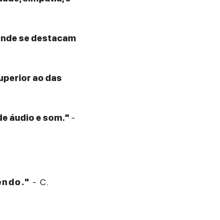
 onde se destacam
superior ao das
de áudio e som."
-
endo."
- C.