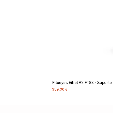
Fitueyes Eiffel V2 FT88 - Suporte
Preço
359,00 €