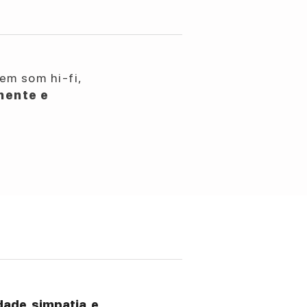
em som hi-fi,
nente e
ade, simpatia, e