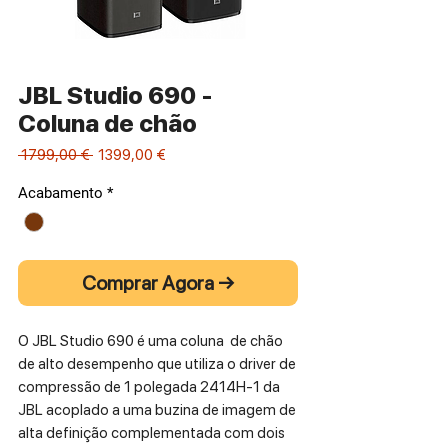
JBL Studio 690 -
Coluna de chão
Preço
Preço
 1799,00 € 
1399,00 €
normal
promocional
Acabamento
*
Comprar Agora →
O JBL Studio 690 é uma coluna de chão
de alto desempenho que utiliza o driver de
compressão de 1 polegada 2414H-1 da
JBL acoplado a uma buzina de imagem de
alta definição complementada com dois