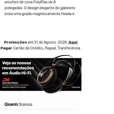
woofers de cone PolyPlas de 8
polegadas. O design elegante do gabinete
inclui uma grade magniticamente fixada e
traz um elemento de sofisticação a
qualquer ambiente. A série Studio 6
oferece grande dinâmica, som detalhado
e graves potentes para um som
Promoções
até 31 de Agosto 2026:
Aqui
verdadeiramente de alta fidelidade.
Pagar
Cartão de Crédito,
Paypal, Transferência
ESPECIFICAÇÕES TÉCNICAS:
Dual 8" 2.5-way floor-standing speaker
with compression driver
Dual 8" (203 mm) Low-Frequency PolyPlas
Woofers
High Definition Imaging (HDI) Waveguide
with 1" (25 mm) High-Frequency
Compression Driver
Recommended Amplifier Power:
Max
Quem
Somos.
250W
Frequency Response:
36Hz – 40kHz