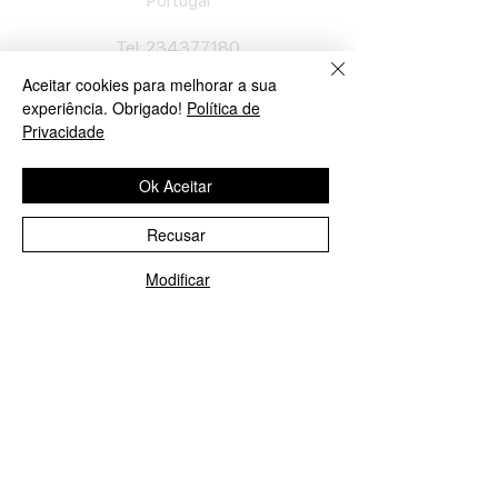
Portu
gal
​Tel:
234377180
Semana: 9h
-
12h30, 14h30
-
19h.
Aceitar cookies para melhorar a sua
Sábado: 10h
-
13h.
experiência. Obrigado!
Política de
Privacidade
Loja em Lisboa
Ok Aceitar
José Lopes Marques
Rua Pinheiro Chagas, nº 17
Recusar
1050-174
Lisboa
Portugal
Modificar
Ligue-nos!
Enviar E-mail
​Tel:
213552710
Semana: 10h
-
13h, 14h-19h.
Sábado: 10h30
-
13h.
Loja no Porto
José Lopes Marques
Rua da Alegria, nº 962
4000-048
Porto