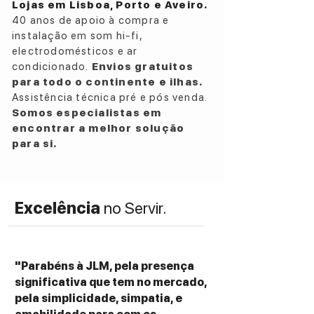
Lojas em Lisboa, Porto e Aveiro.
Sensitivity:
90dB at 1M, 2.83V
40 anos de apoio à compra e
Nominal Impedance:
6 Ohms
instalação em som hi-fi,
Crossover Frequencies:
600 Hz, 1.7 kHz
electrodomésticos e ar
Cabinet Type:
Bass-Reflex via rear-firing
condicionado.
Envios gratuitos
tuned port
para todo o continente e ilhas.
Dimensions (W x D x H):
300 x 350 x 1058
Assistência técnica pré e pós venda.
mm
Somos especialistas em
encontrar a melhor solução
para si.
Excelência
no Servir.
"Parabéns à JLM, pela presença
significativa que tem no mercado,
pela simplicidade, simpatia, e