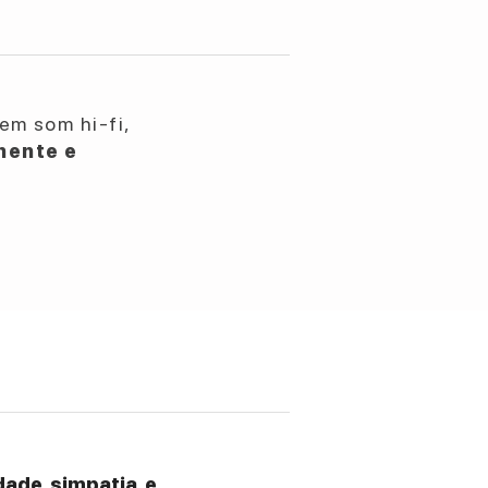
em som hi-fi,
nente e
ade, simpatia, e