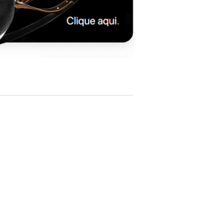
Nominal Impedance:
4 Ω
Sensitivity:
89 dB (2.83 V/1 m)
Frequency Response (±6 dB):
45 Hz – 20
kHz
Frequency Range (-10 dB):
38 Hz – 20 kHz
Maximum SPL:
105 dB
Coverage:
150°
Crossover Frequencies:
440 Hz / 2.75 kHz
Drive Units:
4 × 120 mm (4.75") woofers
1 × 100 mm (4") Uni-Q midrange
1 × 19 mm (0.75") aluminium dome
tweeter with MAT™
Recommended Amplifier Power:
25 – 250
W
Recommended High-Pass Filter:
35–100
Hz
Environmental Rating:
IP64
Certification:
THX® Certified Ultra