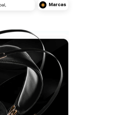
embutidos de alto desempenho. A
Marcas
al,
certificação THX Ultra garante que
cumpre padrões rigorosos de potência,
dinâmica e uniformidade numa sala de
grandes dimensões.
Com quatro woofers de 120 mm a
fornecer graves sólidos e um conjunto
Uni-Q de 12.ª geração com MAT™,
obtém-se uma reprodução precisa,
transparente e com excelente dispersão.
Isto significa que o som permanece
equilibrado em toda a sala,
independentemente da posição de
escuta.
ESPECIFICAÇÕES TÉCNICAS:
Model:
Ci5120QLM-THX
Design:
In-wall, 3-way