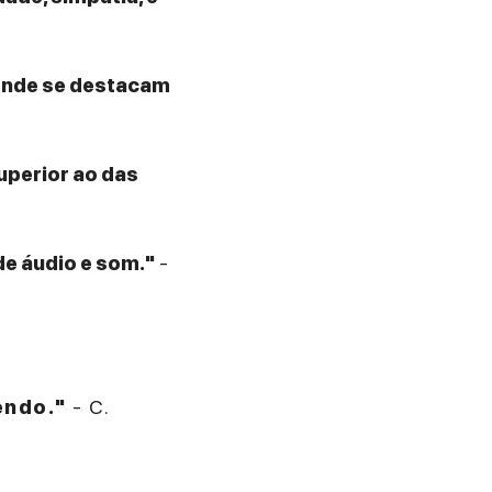
 onde se destacam
superior ao das
de áudio e som."
-
endo."
- C.