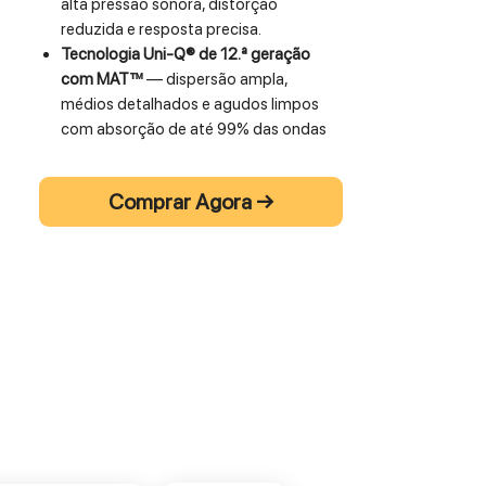
alta pressão sonora, distorção
reduzida e resposta precisa.
Tecnologia Uni-Q® de 12.ª geração
com MAT™
— dispersão ampla,
médios detalhados e agudos limpos
com absorção de até 99% das ondas
traseiras.
Configuração 3-vias de alto
Comprar Agora →
rendimento
— quatro woofers de 120
mm, driver médio Uni-Q de 100 mm e
tweeter de 19 mm para som poderoso
e equilibrado.
Instalação discreta e elegante
— grelha
magnética pintável, perfil fino e
construção resistente com
classificação IP64.
A
KEF Ci5120QLM-THX
é uma coluna in-
wall de instalação profissional, concebida
para sistemas de home cinema ou hi-fi