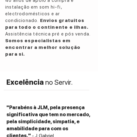
40 anos de apoio à compra e
40Hz – 140Hz, LFE
instalação em som hi-fi,
Input
electrodomésticos e ar
Expansion port for KW1
condicionado.
Envios gratuitos
RCA phono sockets
para todo o continente e ilhas.
Speaker level inputs
Assistência técnica pré e pós venda.
Power Requirements
Somos especialistas em
100-240 V ~ 50/60 Hz
encontrar a melhor solução
Power Consumption
para si.
1000W (operating power)
<0.5W (standby power)
Dimensions (H x W x D) with Rear Panel and
Excelência
no Servir.
Feet
352.5 x 330 x 360.5 mm
Weight
20kg
"Parabéns à JLM, pela presença
Optional Accessory
significativa que tem no mercado,
KW1 Wireless Subwoofer Adapter Kit
pela simplicidade, simpatia, e
amabilidade para com os
clientes."
- J. Gabriel