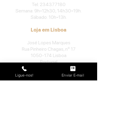
​Tel:
234377180
Semana: 9h
-
12h30, 14h30
-
19h.
Sábado: 10h
-
13h.
Loja em Lisboa
José Lopes Marques
Rua Pinheiro Chagas, nº 17
1050-174
Lisboa
Portugal
​Tel:
213552710
Ligue-nos!
Enviar E-mail
Semana: 10h
-
13h, 14h-19h.
Sábado: 10h30
-
13h.
Loja no Porto
José Lopes Marques
Rua da Alegria, nº 962
4000-048
Porto
Portugal