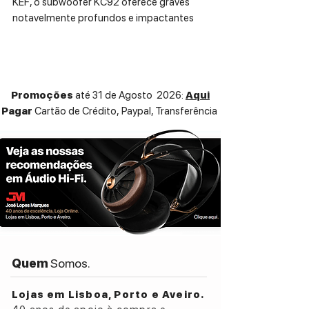
KEF, o subwoofer KC92 oferece graves
notavelmente profundos e impactantes
com uma precisão excecional,
proporcionando-lhe uma experiência
auditiva imersiva e ultra dinâmica.
Promoções
até 31 de Agosto 2026:
Aqui
ESPECIFICAÇÕES TÉCNICAS:
Pagar
Cartão de Crédito,
Paypal, Transferência
Design
Force Cancellation
Drive Units
2 x 9 in. drivers
Frequency Response (±3dB)
11Hz – 200Hz
Max Output
110dB
Amplifier Type
Built-in Class D
Quem
Somos.
Amplifier Power
1000W RMS (2 x 500W RMS)
Lojas em Lisboa, Porto e Aveiro.
Variable Low Pass Filter