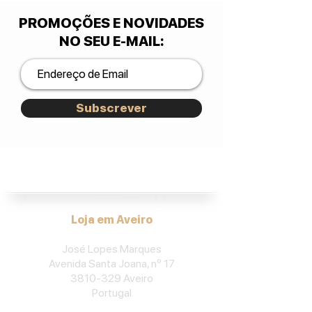
PROMOÇÕES E NOVIDADES
NO SEU E-MAIL
:
Subscrever
José Lopes Marques.
Loja em Aveiro
José Lopes Marques
Avenida Santa Joana, nº 17
3810-329
Aveiro
Portu
gal