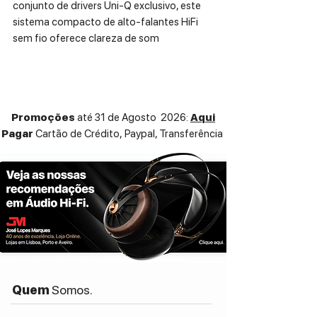
conjunto de drivers Uni-Q exclusivo, este
sistema compacto de alto-falantes HiFi
sem fio oferece clareza de som
incomparável.
ESPECIFICAÇÕES TÉCNICAS:
Supported Streaming Services
Promoções
até 31 de Agosto 2026:
Aqui
Spotify via Spotify Connect
Pagar
Cartão de Crédito,
Paypal, Transferência
Tidal via Tidal Connect
Amazon Music
Qobuz
Deezer
QQ Music via QPlay
Internet Radio
Podcast
Dependent on service availability
in different countries
Source Resolution
Network up to 384kHz/24 bits
Quem
Somos.
Optical up to 96kHz/24 bits
USB Type C up to 96kHz/24 bits