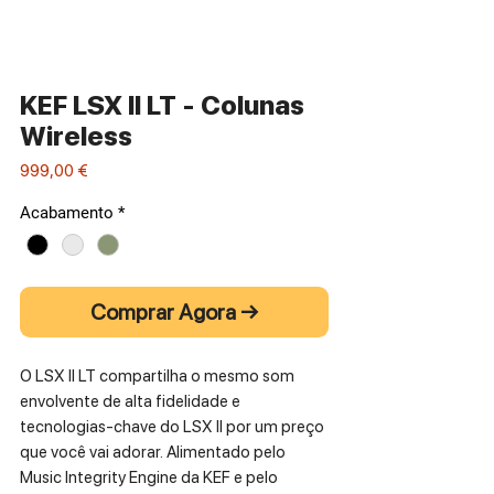
KEF LSX II LT - Colunas
Wireless
Preço
999,00 €
Acabamento
*
Comprar Agora →
O LSX II LT compartilha o mesmo som
envolvente de alta fidelidade e
tecnologias-chave do LSX II por um preço
que você vai adorar. Alimentado pelo
Music Integrity Engine da KEF e pelo