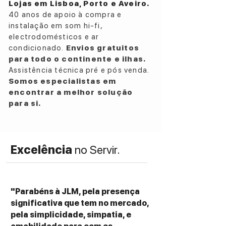
Lojas em Lisboa, Porto e Aveiro.
HDMI up to 48kHz/16 bits
Dependent on
40 anos de apoio à compra e
source resolution
instalação em som hi-fi,
Speaker Connection
Wired: All sources
electrodomésticos e ar
resampled to 96kHz/24bit PCM
condicionado.
Envios gratuitos
Supported Formats (Network)
DSD, FLAC,
para todo o continente e ilhas.
WAV, AIFF, ALAC, AAC, WMA, MP3, M4A,
Assistência técnica pré e pós venda.
LPCM, and Ogg Vorbis
Somos especialistas em
Dimensions (HxWxD per speaker)
240 ×
encontrar a melhor solução
155 × 180 mm (9.5 × 6.1 × 7.1 in)
para si.
Weight (per set)
6.8 kg (15.0 lbs)
Power Input
100 – 240 VAC 50/60 Hz
Power Consumption
200 W (operational
Excelência
no Servir.
power) <2.0 W (standby power)
Inputs
HDMI ARC
TOSLINK Optical
"Parabéns à JLM, pela presença
USB Type C
significativa que tem no mercado,
RJ45 Ethernet (network)
pela simplicidade, simpatia, e
USB Type C (between speakers)*