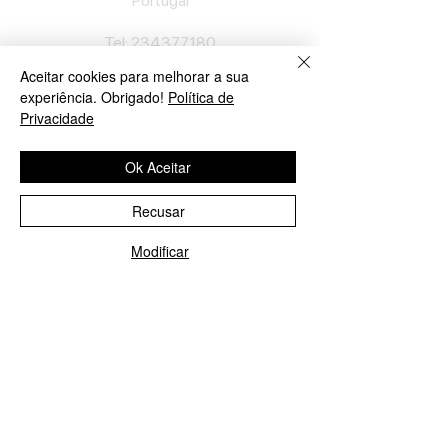
Portu
gal
​Tel:
234377180
Semana: 9h
-
12h30, 14h30
-
19h.
Aceitar cookies para melhorar a sua
Sábado: 10h
-
13h.
experiência. Obrigado!
Política de
Privacidade
Loja em Lisboa
Ok Aceitar
José Lopes Marques
Rua Pinheiro Chagas, nº 17
Recusar
1050-174
Lisboa
Portugal
Modificar
Ligue-nos!
Enviar E-mail
​Tel:
213552710
Semana: 10h
-
13h, 14h-19h.
Sábado: 10h30
-
13h.
Loja no Porto
José Lopes Marques
Rua da Alegria, nº 962
4000-048
Porto