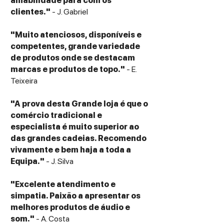
amabilidade para com os
Output
Subwoofer RCA output
clientes."
- J. Gabriel
Wi-Fi Network Standard
IEEE
802.11a/b/g/n/ac IPv4, IPv6
"Muito atenciosos, disponíveis e
Wi-Fi Network Frequency Band
Dual-band
competentes, grande variedade
2.4 GHz/5 GHz
de produtos onde se destacam
Secondary Speaker
Inputs:
marcas e produtos de topo."
- E.
Teixeira
"A prova desta Grande loja é que o
comércio tradicional e
especialista é muito superior ao
das grandes cadeias. Recomendo
vivamente e bem haja a toda a
Equipa."
- J. Silva
"Excelente atendimento e
simpatia. Paixão a apresentar os
melhores produtos de áudio e
som."
- A. Costa