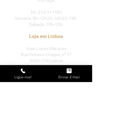
Portu
gal
​Tel:
234377180
Semana: 9h
-
12h30, 14h30
-
19h.
Sábado: 10h
-
13h.
Loja em Lisboa
José Lopes Marques
Rua Pinheiro Chagas, nº 17
1050-174
Lisboa
Portugal
Ligue-nos!
Enviar E-mail
​Tel:
213552710
Semana: 10h
-
13h, 14h-19h.
Sábado: 10h30
-
13h.
Loja no Porto
José Lopes Marques
Rua da Alegria, nº 962
4000-048
Porto