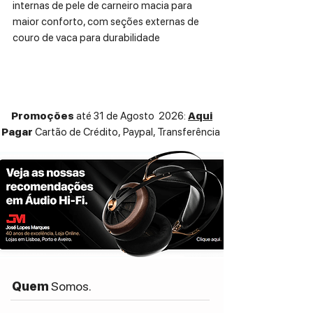
internas de pele de carneiro macia para
maior conforto, com seções externas de
couro de vaca para durabilidade
duradoura. Os fones de ouvido Ultimate
One têm protetores de ouvido de madeira
real disponíveis em zebrawood para uma
beleza e integridade acústica.
Promoções
até 31 de Agosto 2026:
Aqui
Pagar
Cartão de Crédito,
Paypal, Transferência
Extremamente confortável e leve em
apenas 12 onças / 340 gramas.
Impedância de 32 Ohms
Sensibilidade de 97 dB
Resposta de frequência: 18 Hz a 22kHz
+/- 3db• 108 db SPL
Cabo trançado prata-litz de 3,5 mm
removível de 2 metros
Quem
Somos.