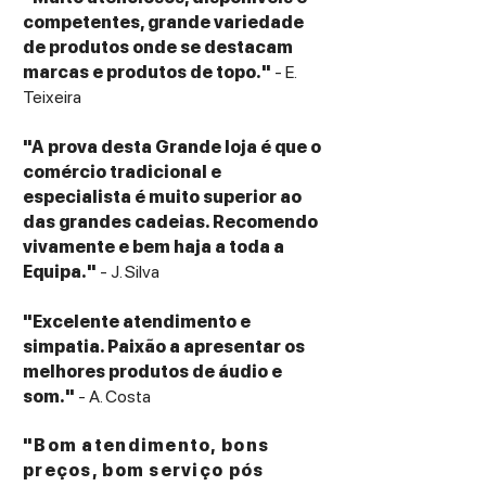
Enclosure Type
competentes, grande variedade
Sealed enclosure for accurate vocal
de produtos onde se destacam
reproduction
marcas e produtos de topo."
- E.
Inputs
Teixeira
Single binding posts
Cabinet Material & Finish
"A prova desta Grande loja é que o
MDF cabinet with textured wood grain
comércio tradicional e
vinyl finish (Black)
especialista é muito superior ao
Removable magnetic grille
das grandes cadeias. Recomendo
Dimensions (H × W × D)
vivamente e bem haja a toda a
184 mm × 476 mm × 199 mm
Equipa."
- J. Silva
(7.25" × 18.75" × 7.81")
Weight
"Excelente atendimento e
6.8 kg (15 lbs)
simpatia. Paixão a apresentar os
melhores produtos de áudio e
som."
- A. Costa
"Bom atendimento, bons
preços, bom serviço pós