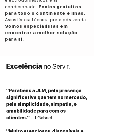
electrodomésticos e ar
Center channel loudspeaker
condicionado.
Envios gratuitos
Frequency Response
para todo o continente e ilhas.
60 Hz – 20 kHz ±3 dB
Assistência técnica pré e pós venda.
Sensitivity
Somos especialistas em
91 dB @ 2.83V / 1m
encontrar a melhor solução
Power Handling
para si.
Continuous Power: 100 W
Peak Power: 400 W
Nominal Impedance
Excelência
no Servir.
8 Ohms compatible
Drivers
High Frequency: 1" (25 mm) Aluminum LTS
(Linear Travel Suspension) tweeter with
"Parabéns à JLM, pela presença
Tractrix® Horn
significativa que tem no mercado,
Low Frequency: Dual 5.25" (133 mm)
pela simplicidade, simpatia, e
Spun-Copper IMG (Injection Molded
amabilidade para com os
Graphite) woofers
clientes."
- J. Gabriel
Crossover Frequency
1,750 Hz
"Muito atenciosos, disponíveis e