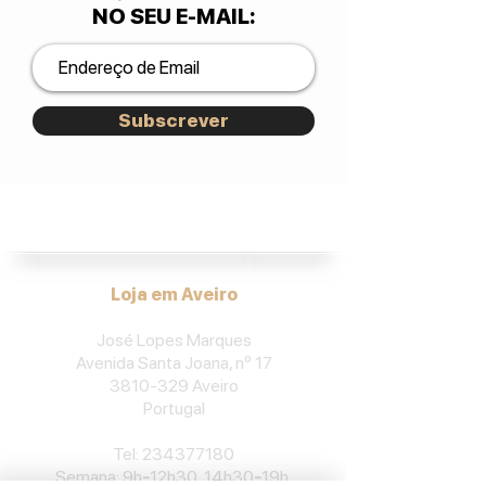
NO SEU E-MAIL
:
Subscrever
José Lopes Marques.
Loja em Aveiro
José Lopes Marques
Avenida Santa Joana, nº 17
3810-329
Aveiro
Portu
gal
​Tel:
234377180
Semana: 9h
-
12h30, 14h30
-
19h.