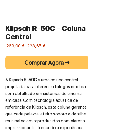
Klipsch R-50C - Coluna
Central
Preço
Preço
 269,00 € 
228,65 €
normal
promocional
Comprar Agora →
A
Klipsch R-50C
é uma coluna central
projetada para oferecer diálogos nítidos e
som detalhado em sistemas de cinema
em casa. Com tecnologia acústica de
referência da Klipsch, esta coluna garante
que cada palavra, efeito sonoro e detalhe
musical sejam reproduzidos com clareza
impressionante, tornando a experiência