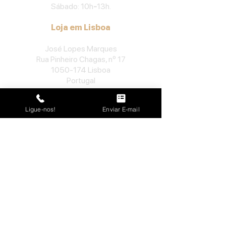
Sábado: 10h
-
13h.
Loja em Lisboa
José Lopes Marques
Rua Pinheiro Chagas, nº 17
1050-174
Lisboa
Portugal
​Tel:
213552710
Ligue-nos!
Enviar E-mail
Semana: 10h
-
13h, 14h-19h.
Sábado: 10h30
-
13h.
Loja no Porto
José Lopes Marques
Rua da Alegria, nº 962
4000-048
Porto
Portugal
​Tel:
229763115