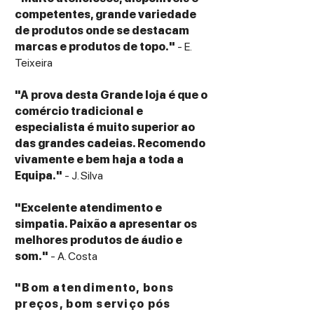
Enclosure Type
competentes, grande variedade
Bass-reflex via rear-firing Tractrix® port
de produtos onde se destacam
Inputs
marcas e produtos de topo."
- E.
Single binding posts
Teixeira
Cabinet Material & Finish
MDF cabinet with textured wood grain
"A prova desta Grande loja é que o
vinyl finish (Black)
comércio tradicional e
Removable magnetic grille
especialista é muito superior ao
Dimensions (H × W × D)
das grandes cadeias. Recomendo
1014 mm × 240 mm × 386 mm
vivamente e bem haja a toda a
(39.9" × 9.45" × 15.2")
Equipa."
- J. Silva
Weight (each)
18.6 kg (41 lbs)
"Excelente atendimento e
simpatia. Paixão a apresentar os
melhores produtos de áudio e
som."
- A. Costa
"Bom atendimento, bons
preços, bom serviço pós