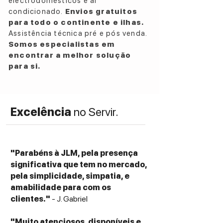
electrodomésticos e ar
Floorstanding speaker (passive, 2-way)
condicionado.
Envios gratuitos
Frequency Response
para todo o continente e ilhas.
38 Hz – 21 kHz ±3 dB
Assistência técnica pré e pós venda.
Sensitivity
Somos especialistas em
96 dB @ 2.83V / 1m
encontrar a melhor solução
Power Handling
para si.
Continuous Power: 100 W
Peak Power: 400 W
Nominal Impedance
Excelência
no Servir.
8 Ohms compatible
Drivers
High Frequency: 1" (25 mm) Aluminum LTS
(Linear Travel Suspension) tweeter with
"Parabéns à JLM, pela presença
Tractrix® Horn
significativa que tem no mercado,
Low Frequency: Dual 6.5" (165 mm) Spun-
pela simplicidade, simpatia, e
Copper IMG (Injection Molded Graphite)
amabilidade para com os
woofers
clientes."
- J. Gabriel
Crossover Frequency
1,750 Hz
"Muito atenciosos, disponíveis e