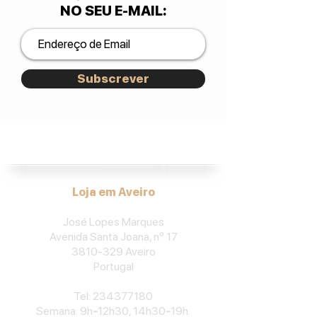
NO SEU E-MAIL
:
Subscrever
José Lopes Marques.
Loja em Aveiro
José Lopes Marques
Avenida Santa Joana, nº 17
3810-329
Aveiro
Portu
gal
​Tel:
234377180
Semana: 9h
-
12h30, 14h30
-
19h.