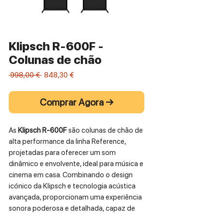
Klipsch R-600F -
Colunas de chão
Preço
Preço
 998,00 € 
848,30 €
normal
promocional
Comprar Agora →
As
Klipsch R-600F
são colunas de chão de
alta performance da linha Reference,
projetadas para oferecer um som
dinâmico e envolvente, ideal para música e
cinema em casa. Combinando o design
icónico da Klipsch e tecnologia acústica
avançada, proporcionam uma experiência
sonora poderosa e detalhada, capaz de